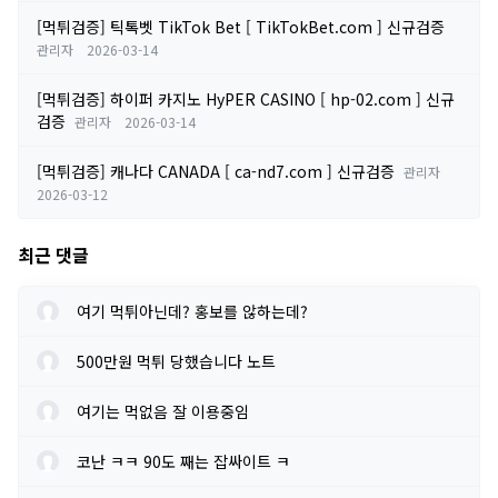
[먹튀검증] 틱톡벳 TikTok Bet [ TikTokBet.com ] 신규검증
관리자
2026-03-14
[먹튀검증] 하이퍼 카지노 HyPER CASINO [ hp-02.com ] 신규
검증
관리자
2026-03-14
[먹튀검증] 캐나다 CANADA [ ca-nd7.com ] 신규검증
관리자
2026-03-12
최근 댓글
여기 먹튀아닌데? 홍보를 않하는데?
500만원 먹튀 당했습니다 노트
여기는 먹없음 잘 이용중임
코난 ㅋㅋ 90도 째는 잡싸이트 ㅋ