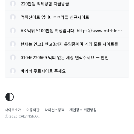
220만원 먹튀당함 지금방금
먹튀신이트 입니다ㅋㅋ악질 신규사이트
AK 먹튀 5100만원 확정입니다. https://www.mt-blood.com/post/ak%EB%...
현재는 엔코1 엔코3까지 운영중이며 거의 모든 사이트를 잠그고 운영...
01046220669 먹티 없는 세상 연락주세요 ㅡ 안전
바카라 무료사이트 주세요
사이트소개
이용약관
라이선스정책
개인정보 취급방침
ⓒ 2020 CALVINSNAX.