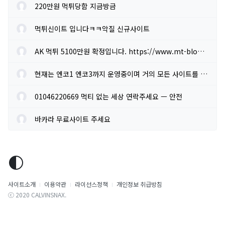
220만원 먹튀당함 지금방금
먹튀신이트 입니다ㅋㅋ악질 신규사이트
AK 먹튀 5100만원 확정입니다. https://www.mt-blood.com/post/ak%EB%...
현재는 엔코1 엔코3까지 운영중이며 거의 모든 사이트를 잠그고 운영...
01046220669 먹티 없는 세상 연락주세요 ㅡ 안전
바카라 무료사이트 주세요
사이트소개
이용약관
라이선스정책
개인정보 취급방침
ⓒ 2020 CALVINSNAX.