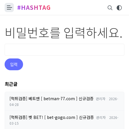
#HASHTAG
비밀번호를 입력하세요.
최근글
[먹튀검증] 베트맨 [ betman-77.com ] 신규검증
관리자
2026-
04-28
[먹튀검증] 벳 BET! [ bet-gogo.com ] 신규검증
관리자
2026-
03-15