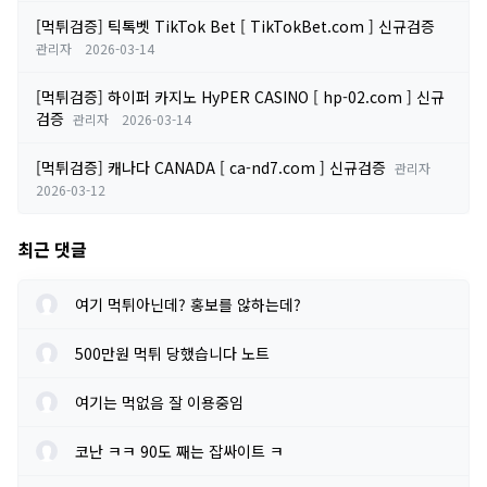
[먹튀검증] 틱톡벳 TikTok Bet [ TikTokBet.com ] 신규검증
관리자
2026-03-14
[먹튀검증] 하이퍼 카지노 HyPER CASINO [ hp-02.com ] 신규
검증
관리자
2026-03-14
[먹튀검증] 캐나다 CANADA [ ca-nd7.com ] 신규검증
관리자
2026-03-12
최근 댓글
여기 먹튀아닌데? 홍보를 않하는데?
500만원 먹튀 당했습니다 노트
여기는 먹없음 잘 이용중임
코난 ㅋㅋ 90도 째는 잡싸이트 ㅋ