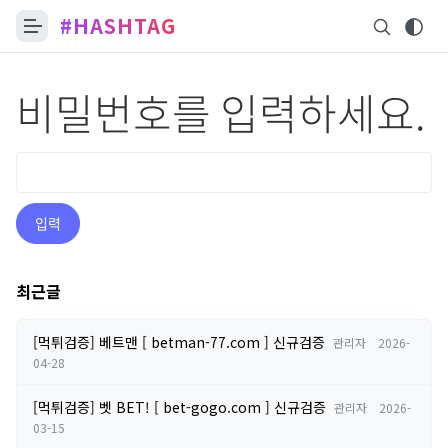
#HASHTAG
비밀번호를 입력하세요.
최근글
[먹튀검증] 베트맨 [ betman-77.com ] 신규검증
관리자
2026-
04-28
[먹튀검증] 벳 BET! [ bet-gogo.com ] 신규검증
관리자
2026-
03-15