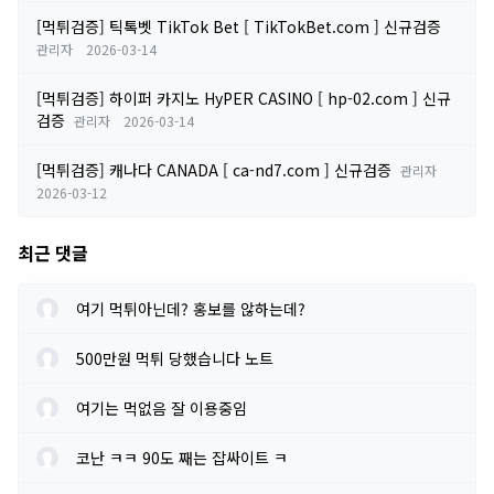
[먹튀검증] 틱톡벳 TikTok Bet [ TikTokBet.com ] 신규검증
관리자
2026-03-14
[먹튀검증] 하이퍼 카지노 HyPER CASINO [ hp-02.com ] 신규
검증
관리자
2026-03-14
[먹튀검증] 캐나다 CANADA [ ca-nd7.com ] 신규검증
관리자
2026-03-12
최근 댓글
여기 먹튀아닌데? 홍보를 않하는데?
500만원 먹튀 당했습니다 노트
여기는 먹없음 잘 이용중임
코난 ㅋㅋ 90도 째는 잡싸이트 ㅋ