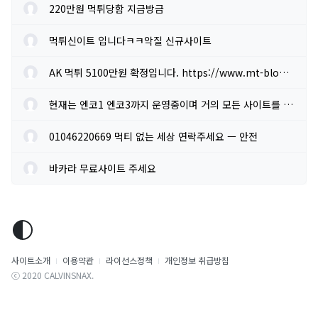
220만원 먹튀당함 지금방금
먹튀신이트 입니다ㅋㅋ악질 신규사이트
AK 먹튀 5100만원 확정입니다. https://www.mt-blood.com/post/ak%EB%...
현재는 엔코1 엔코3까지 운영중이며 거의 모든 사이트를 잠그고 운영...
01046220669 먹티 없는 세상 연락주세요 ㅡ 안전
바카라 무료사이트 주세요
사이트소개
이용약관
라이선스정책
개인정보 취급방침
ⓒ 2020 CALVINSNAX.