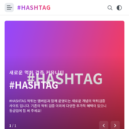
#HASHTAG
새로운 먹튀 검증 커뮤니티
#HASHTAG
#HASHTAG 먹튀는 맴버쉽과 함께 운영되는 새로운 개념의 먹튀검증
사이트 입니다. 기존의 먹튀 검증 이외에 다양한 추가적 혜택이 있으니
등급업에 힘 써 주세요!
1
/
1