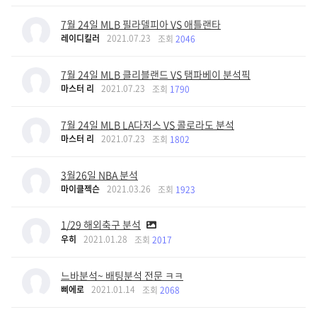
7월 24일 MLB 필라델피아 VS 애틀랜타
레이디킬러
2021.07.23
조회
2046
7월 24일 MLB 클리블랜드 VS 탬파베이 분석픽
마스터 리
2021.07.23
조회
1790
7월 24일 MLB LA다저스 VS 콜로라도 분석
마스터 리
2021.07.23
조회
1802
3월26일 NBA 분석
마이클젝슨
2021.03.26
조회
1923
1/29 해외축구 분석
우히
2021.01.28
조회
2017
느바분석~ 배팅분석 전문 ㅋㅋ
삐에로
2021.01.14
조회
2068