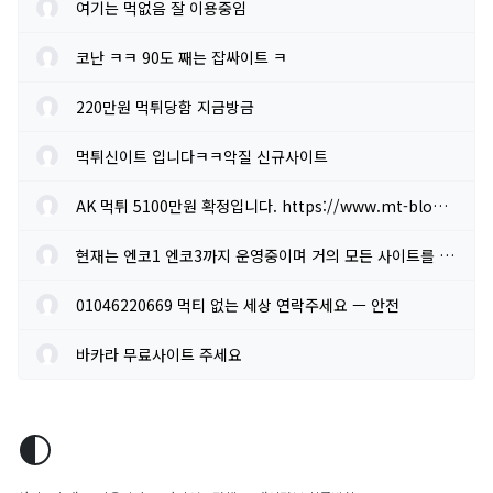
여기는 먹없음 잘 이용중임
코난 ㅋㅋ 90도 째는 잡싸이트 ㅋ
220만원 먹튀당함 지금방금
먹튀신이트 입니다ㅋㅋ악질 신규사이트
AK 먹튀 5100만원 확정입니다. https://www.mt-blood.com/post/ak%EB%...
현재는 엔코1 엔코3까지 운영중이며 거의 모든 사이트를 잠그고 운영...
01046220669 먹티 없는 세상 연락주세요 ㅡ 안전
바카라 무료사이트 주세요