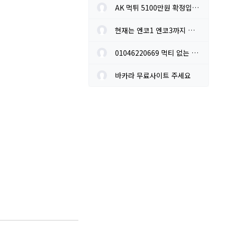
AK 먹튀 5100만원 확정입니다. https://www.mt-blood.com/post/ak%EB%...
현재는 엔코1 엔코3까지 운영중이며 거의 모든 사이트를 잠그고 운영...
01046220669 먹티 없는 세상 연락주세요 ㅡ 안전
바카라 무료사이트 주세요