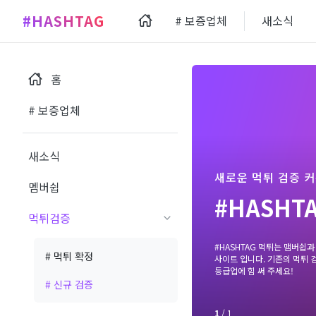
#HASHTAG
# 보증업체
새소식
홈
# 보증업체
새소식
새로운 먹튀 검증 
멤버쉽
#HASHT
먹튀검증
#HASHTAG 먹튀는 맴버쉽
# 먹튀 확정
사이트 입니다. 기존의 먹튀 
등급업에 힘 써 주세요!
# 신규 검증
1
/
1