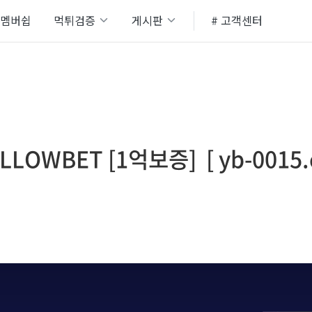
멤버쉽
먹튀검증
게시판
# 고객센터
LOWBET [1억보증] [ yb-0015.