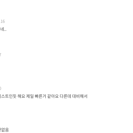
.16
네..
7
0
베스트인듯 해요 제일 빠른거 같아요 다른데 대비해서
만없음