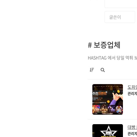
# 보증업체
HASHTAG 에서 당일 먹튀 
도파민
관리
대빵 
관리