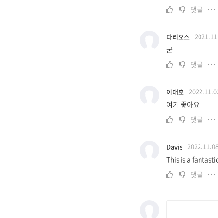
댓글
2021.11
다리오스
굳
댓글
2022.11.0
이대호
여기 좋아요
댓글
2022.11.0
Davis
This is a fantasti
댓글