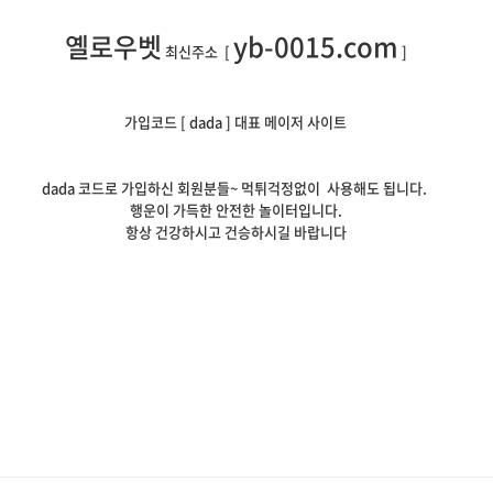
옐로우벳
yb-0015.com
최신주소 [
]
가입코드 [ dada ] 대표 메이저 사이트
dada
코드로 가입하신 회원분들~
먹튀걱정없이 사용해도 됩니다.
행운이 가득한 안전한 놀이터입니다.
항상 건강하시고 건승하시길 바랍니다