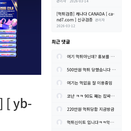
관리자
2026-03-14
[먹튀검증] 캐나다 CANADA [ ca-
nd7.com ] 신규검증
관리자
2026-03-12
최근 댓글
여기 먹튀아닌데? 홍보를 않하는데?
500만원 먹튀 당했습니다 노트
여기는 먹없음 잘 이용중임
코난 ㅋㅋ 90도 째는 잡싸이트 ㅋ
[ yb-
220만원 먹튀당함 지금방금
먹튀신이트 입니다ㅋㅋ악질 신규사이트