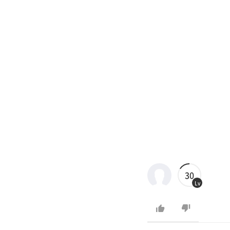
30
Lv