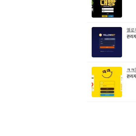
옐로우
관리
ㅋㅋ[
관리