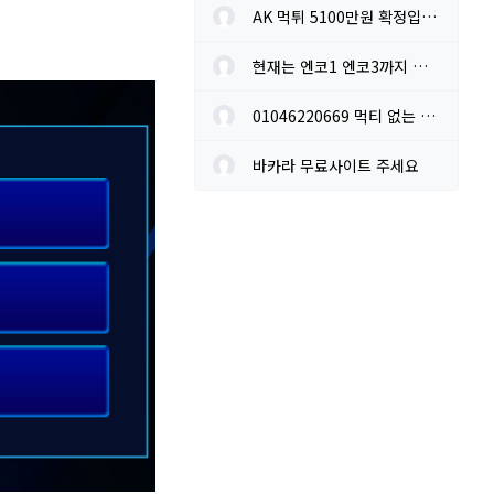
AK 먹튀 5100만원 확정입니다. https://www.mt-blood.com/post/ak%EB%...
현재는 엔코1 엔코3까지 운영중이며 거의 모든 사이트를 잠그고 운영...
01046220669 먹티 없는 세상 연락주세요 ㅡ 안전
바카라 무료사이트 주세요