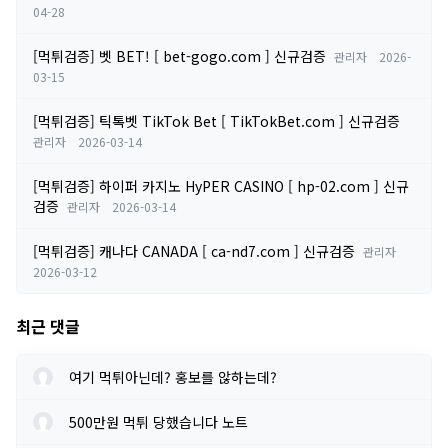
04-28
[먹튀검증] 벳 BET! [ bet-gogo.com ] 신규검증
관리자
2026-
03-15
[먹튀검증] 틱톡벳 TikTok Bet [ TikTokBet.com ] 신규검증
관리자
2026-03-14
[먹튀검증] 하이퍼 카지노 HyPER CASINO [ hp-02.com ] 신규
검증
관리자
2026-03-14
[먹튀검증] 캐나다 CANADA [ ca-nd7.com ] 신규검증
관리자
2026-03-12
최근 댓글
여기 먹튀아닌데? 홍보를 않하는데?
500만원 먹튀 당했습니다 노트