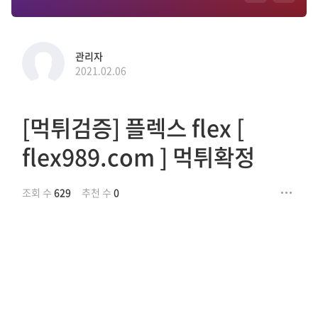
관리자
2021.02.06
[먹튀검증] 플렉스 flex [
flex989.com ] 먹튀확정
조회 수
629
추천 수
0