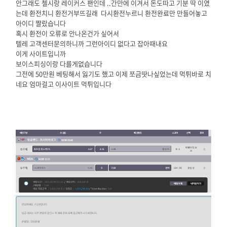
안그래도 첼시랑 레이커스 팬인데 ..간만에 이겨서 돈도따고 기분 딱 이였
는데 환전치니 환전거부뜨길래 다시환전누르니 환전완료만 만들어놓고
아이디 짤랐습니다
혹시 환전이 오류로 안나온건가 싶어서
텔레 고객센터문의하니까 그런아이디 없다고 잡아때내요
이게 사이트입니까
보이스피싱이랑 다를게없습니다
그전에 50만원 베팅해서 잃기도 했고 이제 쪼금땃나싶었는데 먹튀바로 치
네요 엄마걸고 이사이트 먹튀입니다