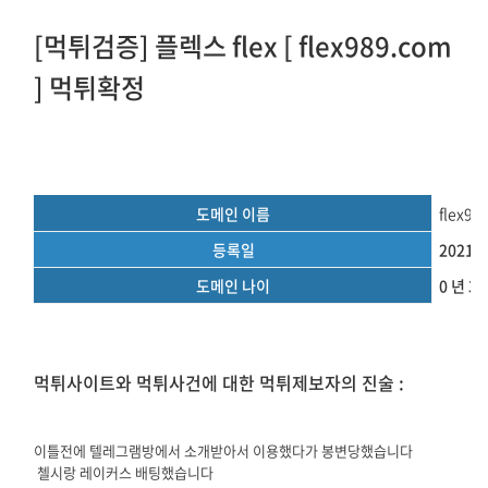
[먹튀검증] 플렉스 flex [ flex989.com
] 먹튀확정
도메인 이름
flex98
등록일
2021-0
도메인 나이
0 년 31
먹튀사이트와 먹튀사건에 대한 먹튀제보자의 진술 :
이틀전에 텔레그램방에서 소개받아서 이용했다가 봉변당했습니다
첼시랑 레이커스 배팅했습니다