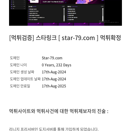
[먹튀검증] 스타링크 [ star-79.com ] 먹튀확정
도메인
Star-79.com
도메인 나이
0 Years, 232 Days
도메인 생성 날짜
17th-Aug-2024
도메인 업데이트 날짜
17th-Aug-2024
도메인 만료일
17th-Aug-2025
먹튀사이트와 먹튀사건에 대한 먹튀제보자의 진술 :
리니지 프리서버인 도지서버를 통해 가입하게 되었습니다.