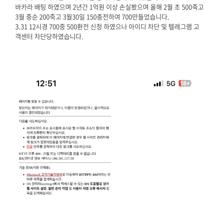
바카라 배팅 하였으며 2년간 1억원 이상 손실봤으며 올해 2월 초 500죽고
3월 중순 200죽고 3월30일 150충전하여 700만들었습니다.
3.31 12시경 700중 500환전 신청 하였으나 아이디 차단 및 텔레그램 고
객센터 차단당하였습니다.