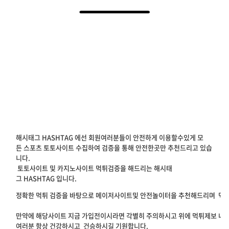
해시태그 HASHTAG 에선 회원여러분들이 안전하게 이용할수있게 모
든 스포츠 토토사이트 수집하여 검증을 통해 안전한곳만 추천드리고 있습
니다.
토토사이트 및 카지노사이트 먹튀검증을 해드리는
해시태
그 HASHTAG
입니다.
정확한 먹튀 검증을 바탕으로 메이저사이트및 안전놀이터을 추천해드리며  먹튀 
만약에 해당사이트 지금 가입전이시라면 각별히 주의하시고 위에 먹튀제보 내용
여러분 항상 건강하시고  건승하시길 기원합니다.