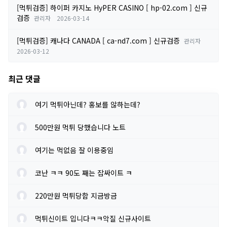
[먹튀검증] 하이퍼 카지노 HyPER CASINO [ hp-02.com ] 신규
검증
관리자
2026-03-14
[먹튀검증] 캐나다 CANADA [ ca-nd7.com ] 신규검증
관리자
2026-03-12
최근 댓글
여기 먹튀아닌데? 홍보를 않하는데?
500만원 먹튀 당했습니다 노트
여기는 먹없음 잘 이용중임
코난 ㅋㅋ 90도 째는 잡싸이트 ㅋ
220만원 먹튀당함 지금방금
먹튀신이트 입니다ㅋㅋ악질 신규사이트