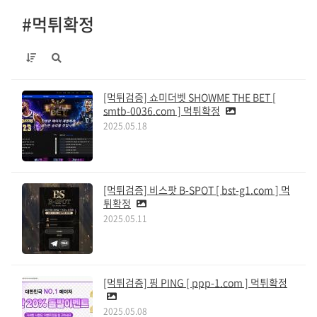
#먹튀확정
[먹튀검증] 쇼미더벳 SHOWME THE BET [
smtb-0036.com ] 먹튀확정
2025.05.18
[먹튀검증] 비스팟 B-SPOT [ bst-g1.com ] 먹
튀확정
2025.05.11
[먹튀검증] 핑 PING [ ppp-1.com ] 먹튀확정
2025.05.08