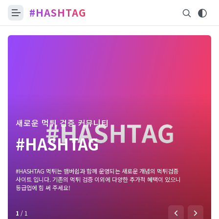
#HASHTAG
새로운 먹튀 검증 커뮤니티
#HASHTAG
#HASHTAG 먹튀는 맴버쉽과 함께 운영되는 새로운 개념의 먹튀검증
사이트 입니다. 기존의 먹튀 검증 이외에 다양한 추가적 혜택이 있으니
등급업에 힘 써 주세요!
1
/
1