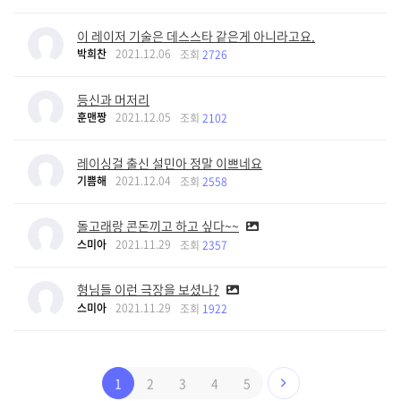
이 레이저 기술은 데스스타 같은게 아니라고요.
박희찬
2021.12.06
조회
2726
등신과 머저리
훈맨짱
2021.12.05
조회
2102
레이싱걸 출신 설민아 정말 이쁘네요
기쁨해
2021.12.04
조회
2558
돌고래랑 콘돈끼고 하고 싶다~~
스미아
2021.11.29
조회
2357
형님들 이런 극장을 보셨나?
스미아
2021.11.29
조회
1922
1
2
3
4
5