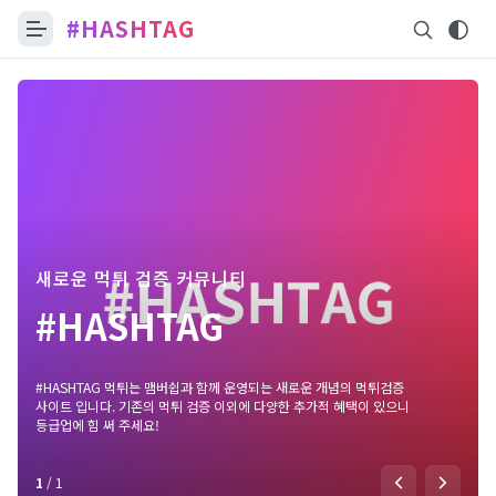
#HASHTAG
새로운 먹튀 검증 커뮤니티
#HASHTAG
#HASHTAG 먹튀는 맴버쉽과 함께 운영되는 새로운 개념의 먹튀검증
사이트 입니다. 기존의 먹튀 검증 이외에 다양한 추가적 혜택이 있으니
등급업에 힘 써 주세요!
1
/
1