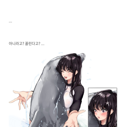
...
아니라고? 꼴린다고? ...