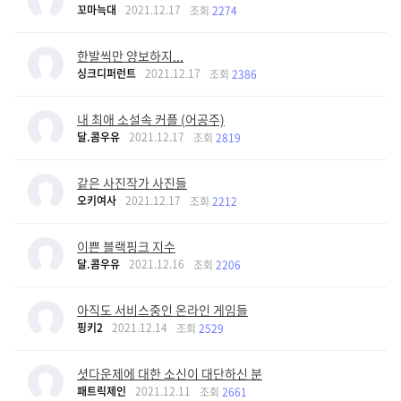
꼬마늑대
2021.12.17
조회
2274
한발씩만 양보하지...
싱크디퍼런트
2021.12.17
조회
2386
내 최애 소설속 커플 (어공주)
달.콤우유
2021.12.17
조회
2819
같은 사진작가 사진들
오키여사
2021.12.17
조회
2212
이쁜 블랙핑크 지수
달.콤우유
2021.12.16
조회
2206
아직도 서비스중인 온라인 게임들
핑키2
2021.12.14
조회
2529
셧다운제에 대한 소신이 대단하신 분
패트릭제인
2021.12.11
조회
2661