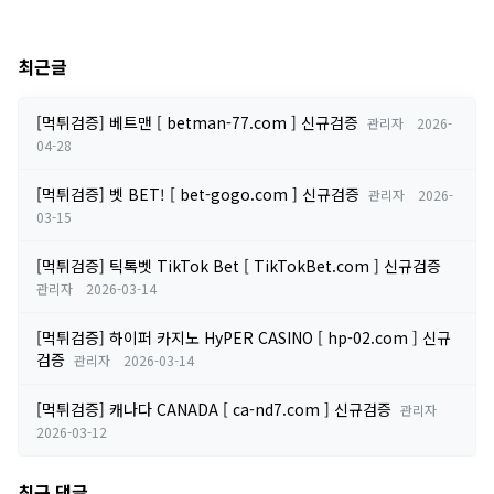
최근글
[먹튀검증] 베트맨 [ betman-77.com ] 신규검증
관리자
2026-
04-28
[먹튀검증] 벳 BET! [ bet-gogo.com ] 신규검증
관리자
2026-
03-15
[먹튀검증] 틱톡벳 TikTok Bet [ TikTokBet.com ] 신규검증
관리자
2026-03-14
[먹튀검증] 하이퍼 카지노 HyPER CASINO [ hp-02.com ] 신규
검증
관리자
2026-03-14
[먹튀검증] 캐나다 CANADA [ ca-nd7.com ] 신규검증
관리자
2026-03-12
최근 댓글