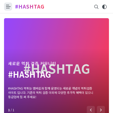
#HASHTAG
새로운 먹튀 검증 커뮤니티
#HASHTAG
#HASHTAG 먹튀는 맴버쉽과 함께 운영되는 새로운 개념의 먹튀검증
사이트 입니다. 기존의 먹튀 검증 이외에 다양한 추가적 혜택이 있으니
등급업에 힘 써 주세요!
1
/
1