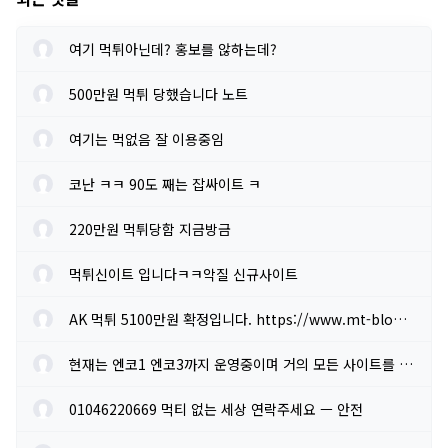
여기 먹튀아닌데? 홍보를 않하는데?
500만원 먹튀 당했습니다 노트
여기는 먹없음 잘 이용중임
코난 ㅋㅋ 90도 째는 잡싸이트 ㅋ
220만원 먹튀당함 지금방금
먹튀신이트 입니다ㅋㅋ악질 신규사이트
AK 먹튀 5100만원 확정입니다. https://www.mt-blood.com/post/ak%EB%...
현재는 엔코1 엔코3까지 운영중이며 거의 모든 사이트를 잠그고 운영...
01046220669 먹티 없는 세상 연락주세요 ㅡ 안전