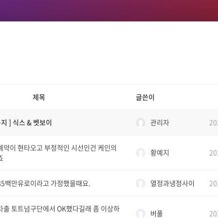
제목
글쓴이
지 ] 식스 & 벳보이
관리자
20
계약이 현타오고 부정적인 시선인건 케인의
황예지
20
죠
85백만유로이라고 가정했을때요.
열정과냉정사이
20
차출 토트넘구단에서 OK했다길래 좀 이상하
버풀
20