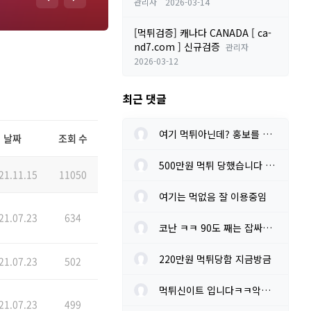
관리자
2026-03-14
[먹튀검증] 캐나다 CANADA [ ca-
nd7.com ] 신규검증
관리자
2026-03-12
최근 댓글
여기 먹튀아닌데? 홍보를 않하는데?
날짜
조회 수
500만원 먹튀 당했습니다 노트
21.11.15
11050
여기는 먹없음 잘 이용중임
21.07.23
634
코난 ㅋㅋ 90도 째는 잡싸이트 ㅋ
220만원 먹튀당함 지금방금
21.07.23
502
먹튀신이트 입니다ㅋㅋ악질 신규사이트
21.07.23
499