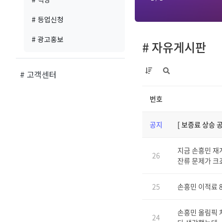
# 등업신청
# 광고홍보
# 자유게시판
# 고객센터
번호
공지
[ 보증료 상승 공
지금 손흥민 재
26
잔류 문제가 크
25
손흥민 이적료 
손흥민 올림픽 
24