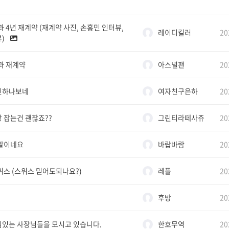
 4년 재계약 (재계약 사진, 손흥민 인터뷰,
레이디킬러
20
)
과 재계약
아스널팬
20
긴하나보네
여자친구은하
20
 잡는건 괜찮죠??
그린티라떼사쥬
20
주말이네요
바랍바람
20
위스 (스위스 믿어도되나요?)
레플
20
후방
20
있는 사장님들을 모시고 있습니다.
한호무역
20