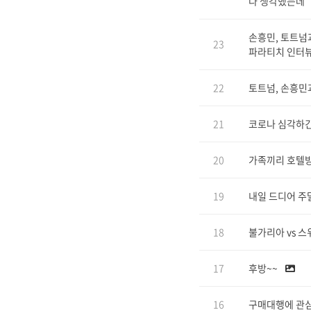
다 생각했는데
손흥민, 토트넘과
23
파라티치 인터뷰
22
토트넘, 손흥민
21
코로나 심각하
20
가족끼리 호텔방
19
내일 드디어 
18
불가리아 vs 스
17
후방~~
16
구매대행에 관심