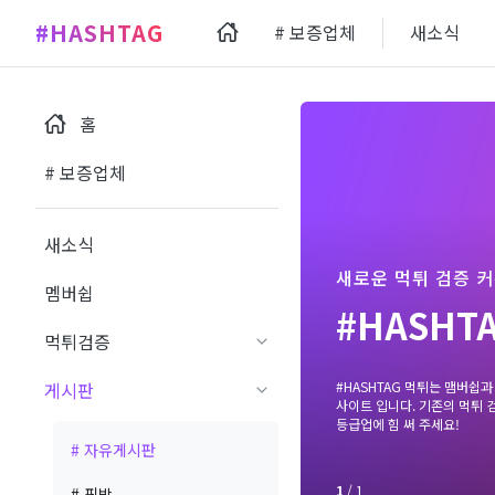
#HASHTAG
# 보증업체
새소식
홈
# 보증업체
새소식
새로운 먹튀 검증 
멤버쉽
#HASHT
먹튀검증
게시판
#HASHTAG 먹튀는 맴버쉽
사이트 입니다. 기존의 먹튀 
등급업에 힘 써 주세요!
# 자유게시판
1
/
1
# 픽방