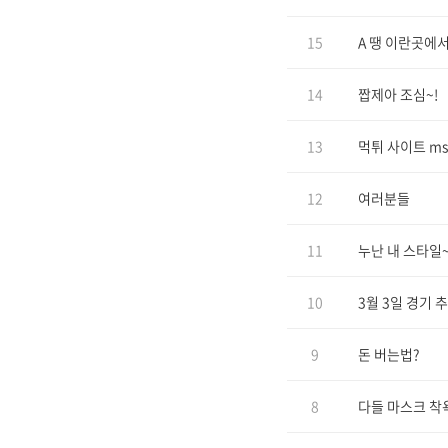
15
A 땡 이란곳에
14
짭제아 조심~!
13
먹튀 사이트 mst
12
여러분들
11
누난 내 스타일~!
10
3월 3일 경기 
9
돈 버는법?
8
다들 마스크 착