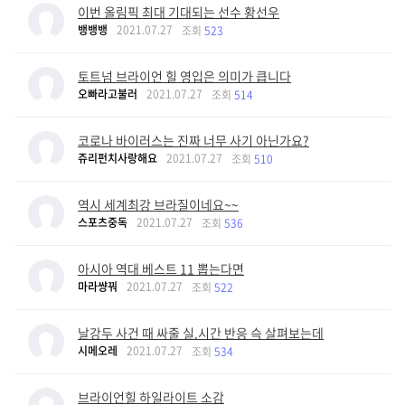
이번 올림픽 최대 기대되는 선수 황선우
뱅뱅뱅
2021.07.27
조회
523
토트넘 브라이언 힐 영입은 의미가 큽니다
오빠라고불러
2021.07.27
조회
514
코로나 바이러스는 진짜 너무 사기 아닌가요?
쥬리펀치사랑해요
2021.07.27
조회
510
역시 세계최강 브라질이네요~~
스포츠중독
2021.07.27
조회
536
아시아 역대 베스트 11 뽑는다면
마라썅꿔
2021.07.27
조회
522
날강두 사건 때 싸줄 실.시간 반응 슥 살펴보는데
시메오레
2021.07.27
조회
534
브라이언힐 하일라이트 소감