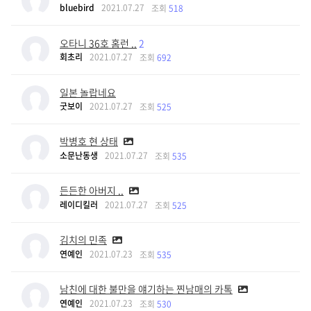
bluebird
2021.07.27
조회
518
오타니 36호 홈런 ..
2
회초리
2021.07.27
조회
692
일본 놀랍네요
굿보이
2021.07.27
조회
525
박병호 현 상태
소문난동생
2021.07.27
조회
535
든든한 아버지 ..
레이디킬러
2021.07.27
조회
525
김치의 민족
연예인
2021.07.23
조회
535
남친에 대한 불만을 얘기하는 찐남매의 카톡
연예인
2021.07.23
조회
530