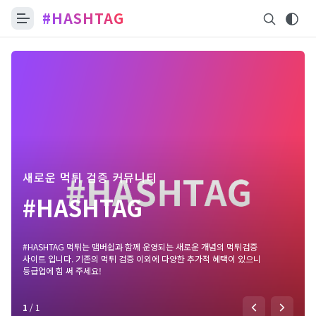
#HASHTAG
새로운 먹튀 검증 커뮤니티
#HASHTAG
#HASHTAG 먹튀는 맴버쉽과 함께 운영되는 새로운 개념의 먹튀검증
사이트 입니다. 기존의 먹튀 검증 이외에 다양한 추가적 혜택이 있으니
등급업에 힘 써 주세요!
1
/
1