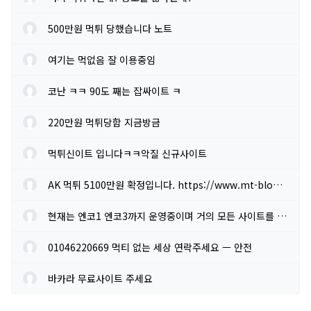
500만원 먹튀 당했습니다 노트
여기는 먹없음 잘 이용중임
코난 ㅋㅋ 90도 째는 잡싸이트 ㅋ
220만원 먹튀당함 지금방금
먹튀신이트 입니다ㅋㅋ악질 신규사이트
AK 먹튀 5100만원 확정입니다. https://www.mt-blood.com/post/ak%EB%...
현재는 엔코1 엔코3까지 운영중이며 거의 모든 사이트를 잠그고 운영...
01046220669 먹티 없는 세상 연락주세요 ㅡ 안전
바카라 무료사이트 주세요