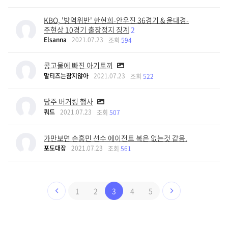
KBO, '방역위반' 한현희-안우진 36경기 & 윤대경-
주현상 10경기 출장정지 징계
2
Elsanna
2021.07.23
조회
594
콩고물에 빠진 아기토끼
말티즈는참지않아
2021.07.23
조회
522
담주 버거킹 행사
쿼드
2021.07.23
조회
507
가만보면 손흥민 선수 에이전트 복은 없는것 같음.
포도대장
2021.07.23
조회
561
1
2
3
4
5