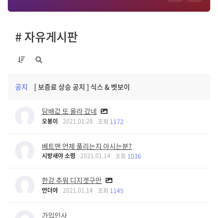
# 자유게시판
공지
[ 보증료 상승 공지 ] 식스 & 벳보이
담배값 또 올라 갔네
오봉이
2021.01.28
조회
1172
베트맨 언제 풀리는지 아시는분?
시방새야 소령
2021.01.14
조회
1036
한강 추워 디지겟구만
언더야
2021.01.14
조회
1145
가입인사