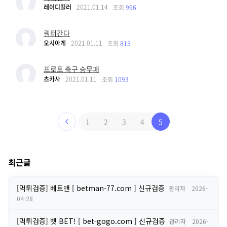
레이디킬러
2021.01.14
조회
996
쿼터간다
오시아게
2021.01.11
조회
815
프로토 축구 승무패
츠카사
2021.01.11
조회
1093
1
2
3
4
5
최근글
[먹튀검증] 베트맨 [ betman-77.com ] 신규검증
관리자
2026-
04-28
[먹튀검증] 벳 BET! [ bet-gogo.com ] 신규검증
관리자
2026-