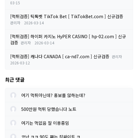
03-15
[먹튀검증] 틱톡벳 TikTok Bet [ TikTokBet.com ] 신규검증
관리자
2026-03-14
[먹튀검증] 하이퍼 카지노 HyPER CASINO [ hp-02.com ] 신규
검증
관리자
2026-03-14
[먹튀검증] 캐나다 CANADA [ ca-nd7.com ] 신규검증
관리자
2026-03-12
최근 댓글
여기 먹튀아닌데? 홍보를 않하는데?
500만원 먹튀 당했습니다 노트
여기는 먹없음 잘 이용중임
코난 ㅋㅋ 90도 째는 잡싸이트 ㅋ