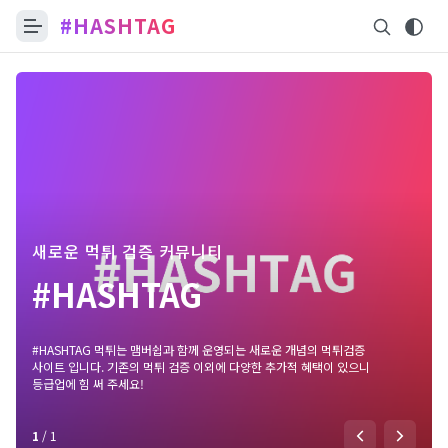
#HASHTAG
새로운 먹튀 검증 커뮤니티
#HASHTAG
#HASHTAG 먹튀는 맴버쉽과 함께 운영되는 새로운 개념의 먹튀검증
사이트 입니다. 기존의 먹튀 검증 이외에 다양한 추가적 혜택이 있으니
등급업에 힘 써 주세요!
1
/
1