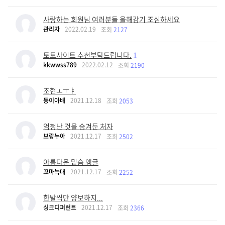
사랑하는 회원님 여러분들 올해감기 조심하세요
관리자
2022.02.19
조회
2127
토토사이트 추천부탁드립니다.
1
kkwwss789
2022.02.12
조회
2190
조현ㅗㅜㅑ
둥이아배
2021.12.18
조회
2053
엄청난 것을 숨겨둔 처자
브랑누아
2021.12.17
조회
2502
아름다운 밑슴 앵글
꼬마늑대
2021.12.17
조회
2252
한발씩만 양보하지...
싱크디퍼런트
2021.12.17
조회
2366