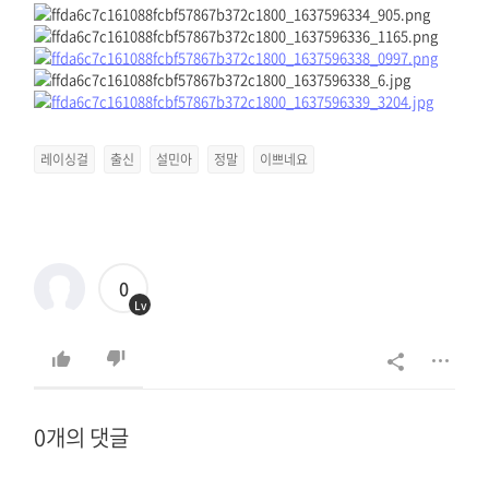
레이싱걸
출신
설민아
정말
이쁘네요
0
Lv
0개의 댓글