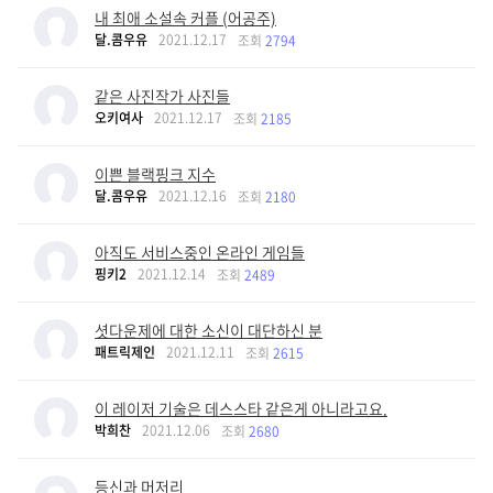
내 최애 소설속 커플 (어공주)
달.콤우유
2021.12.17
조회
2794
같은 사진작가 사진들
오키여사
2021.12.17
조회
2185
이쁜 블랙핑크 지수
달.콤우유
2021.12.16
조회
2180
아직도 서비스중인 온라인 게임들
핑키2
2021.12.14
조회
2489
셧다운제에 대한 소신이 대단하신 분
패트릭제인
2021.12.11
조회
2615
이 레이저 기술은 데스스타 같은게 아니라고요.
박희찬
2021.12.06
조회
2680
등신과 머저리