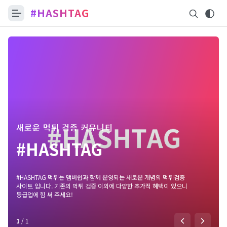
#HASHTAG
새로운 먹튀 검증 커뮤니티
#HASHTAG
#HASHTAG 먹튀는 맴버쉽과 함께 운영되는 새로운 개념의 먹튀검증
사이트 입니다. 기존의 먹튀 검증 이외에 다양한 추가적 혜택이 있으니
등급업에 힘 써 주세요!
1
/
1