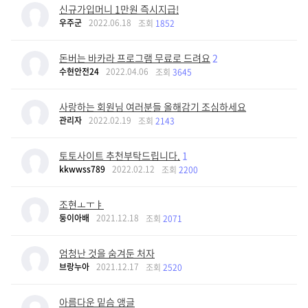
신규가입머니 1만원 즉시지급!
우주군
2022.06.18
조회
1852
돈버는 바카라 프로그램 무료로 드려요
2
수현안전24
2022.04.06
조회
3645
사랑하는 회원님 여러분들 올해감기 조심하세요
관리자
2022.02.19
조회
2143
토토사이트 추천부탁드립니다.
1
kkwwss789
2022.02.12
조회
2200
조현ㅗㅜㅑ
둥이아배
2021.12.18
조회
2071
엄청난 것을 숨겨둔 처자
브랑누아
2021.12.17
조회
2520
아름다운 밑슴 앵글