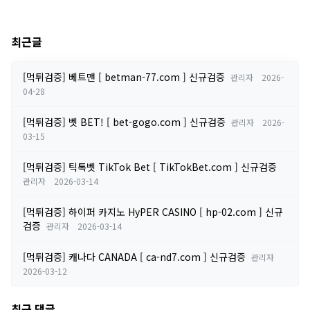
최근글
[먹튀검증] 베트맨 [ betman-77.com ] 신규검증
관리자
2026-
04-28
[먹튀검증] 벳 BET! [ bet-gogo.com ] 신규검증
관리자
2026-
03-15
[먹튀검증] 틱톡벳 TikTok Bet [ TikTokBet.com ] 신규검증
관리자
2026-03-14
[먹튀검증] 하이퍼 카지노 HyPER CASINO [ hp-02.com ] 신규
검증
관리자
2026-03-14
[먹튀검증] 캐나다 CANADA [ ca-nd7.com ] 신규검증
관리자
2026-03-12
최근 댓글