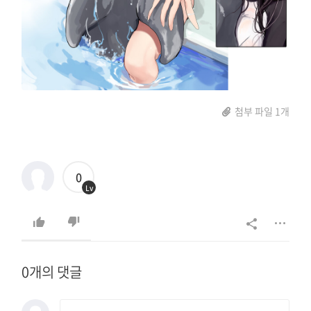
첨부 파일 1개
0
Lv
0개의 댓글