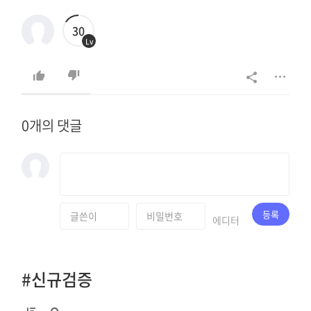
30
Lv
0개의 댓글
등록
에디터
#신규검증