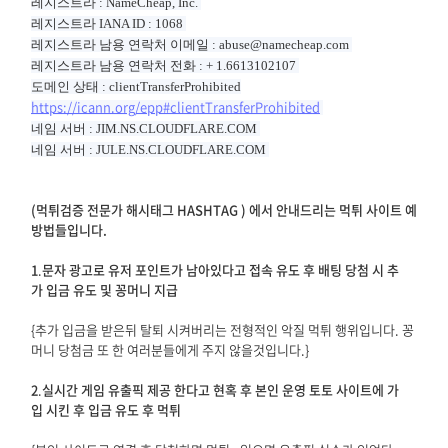
레지스트라 : NameCheap, Inc.
레지스트라 IANA ID : 1068
레지스트라 남용 연락처 이메일 :
abuse@namecheap.com
레지스트라 남용 연락처 전화 : + 1.6613102107
도메인 상태 : clientTransferProhibited
https://icann.org/epp#clientTransferProhibited
네임 서버 : JIM.NS.CLOUDFLARE.COM
네임 서버 : JULE.NS.CLOUDFLARE.COM
(먹튀검증 전문가 해시태그 HASHTAG ) 에서 안내드리는 먹튀 사이트 예
방법들입니다.
1
.
문자 광고로 유저 포인트가 남아있다고 접속 유도 후 배팅 당첨 시 추
가 입금 유도 및 꽁머니 지급
{추가 입금을 받은뒤 탈퇴 시켜버리는 전형적인 악질 먹튀 행위입니다. 꽁
머니 당첨금 또 한 여러분들에게 주지 않을것입니다.}
2
.
실시간 게임 유출픽 제공 한다고 현혹 후 본인 운영 토토 사이트에 가
입 시킨 후 입금 유도 후 먹튀