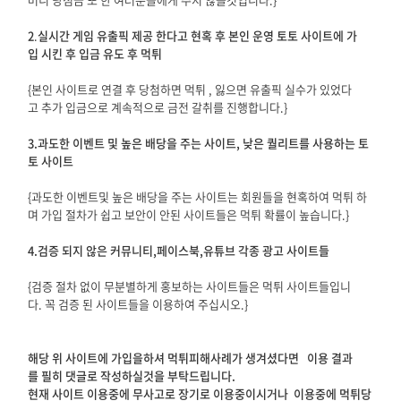
2
.
실시간 게임 유출픽 제공 한다고 현혹 후 본인 운영 토토 사이트에 가
입 시킨 후 입금 유도 후 먹튀
{본인 사이트로 연결 후 당첨하면 먹튀 , 잃으면 유출픽 실수가 있었다
고 추가 입금으로 계속적으로 금전 갈취를 진행합니다.}
3.과도한 이벤트 및 높은 배당을 주는 사이트, 낮은 퀄리트를 사용하는 토
토 사이트
{과도한 이벤트및 높은 배당을 주는 사이트는 회원들을 현혹하여 먹튀 하
며 가입 절차가 쉽고 보안이 안된 사이트들은 먹튀 확률이 높습니다.}
4.검증 되지 않은 커뮤니티,페이스북,유튜브 각종 광고 사이트들
{검증 절차 없이 무분별하게 홍보하는 사이트들은 먹튀 사이트들입니
다. 꼭 검증 된 사이트들을 이용하여 주십시오.}
해당 위 사이트에 가입을하셔 먹튀피해사례가 생겨셨다면 이용 결과
를 필히 댓글로 작성하실것을 부탁드립니다.
현재 사이트 이용중에 무사고로 장기로 이용중이시거나 이용중에 먹튀당