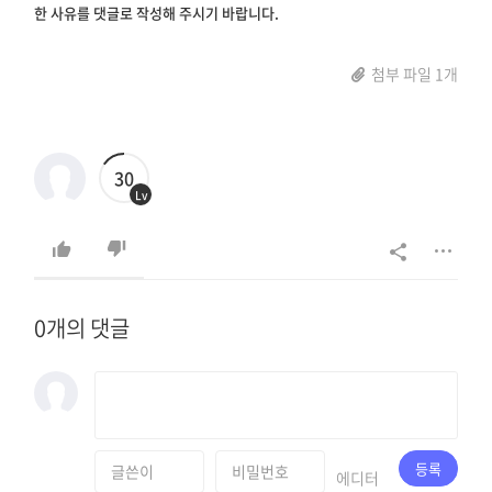
한 사유를 댓글로 작성해 주시기 바랍니다.
첨부 파일 1개
30
Lv
0개의 댓글
등록
에디터