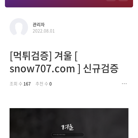
관리자
2022.08.01
[먹튀검증] 겨울 [
snow707.com ] 신규검증
조회 수
167
추천 수
0