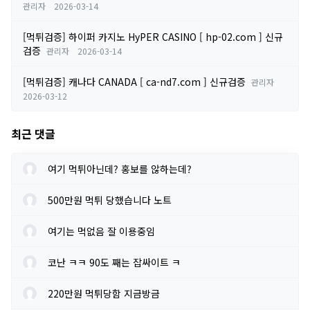
관리자
2026-03-14
[먹튀검증] 하이퍼 카지노 HyPER CASINO [ hp-02.com ] 신규
검증
관리자
2026-03-14
[먹튀검증] 캐나다 CANADA [ ca-nd7.com ] 신규검증
관리자
2026-03-12
최근 댓글
여기 먹튀아닌데? 홍보를 않하는데?
500만원 먹튀 당했습니다 노트
여기는 먹없음 잘 이용중임
코난 ㅋㅋ 90도 째는 잡싸이트 ㅋ
220만원 먹튀당함 지금방금