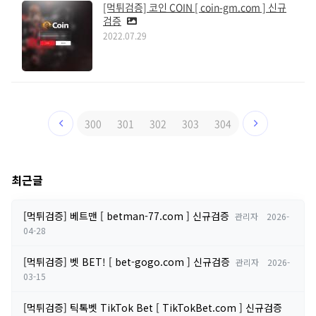
[먹튀검증] 코인 COIN [ coin-gm.com ] 신규
검증
2022.07.29
300
301
302
303
304
최근글
[먹튀검증] 베트맨 [ betman-77.com ] 신규검증
관리자
2026-
04-28
[먹튀검증] 벳 BET! [ bet-gogo.com ] 신규검증
관리자
2026-
03-15
[먹튀검증] 틱톡벳 TikTok Bet [ TikTokBet.com ] 신규검증