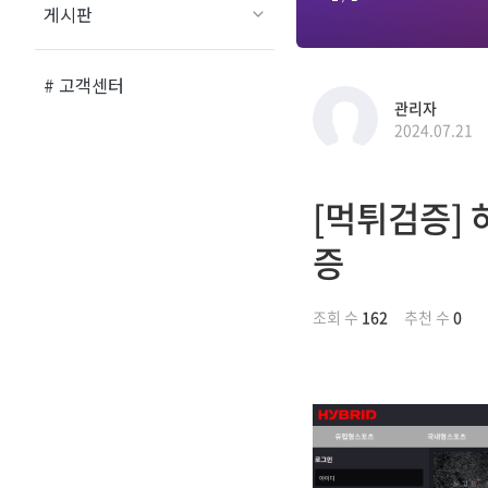
게시판
# 고객센터
관리자
2024.07.21
[먹튀검증] 하
증
조회 수
162
추천 수
0