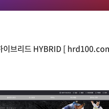
이브리드 HYBRID [ hrd100.co