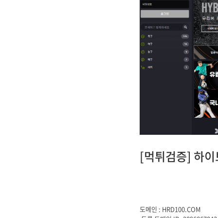
[먹튀검증] 하이브
도메인 : HRD100.COM