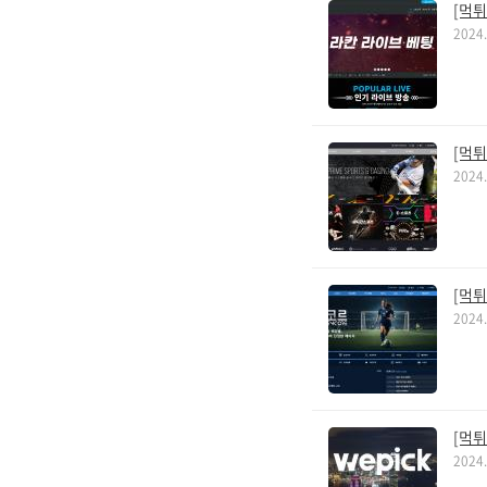
[먹튀
2024.
[먹튀
2024.
[먹튀
2024.
[먹튀
2024.