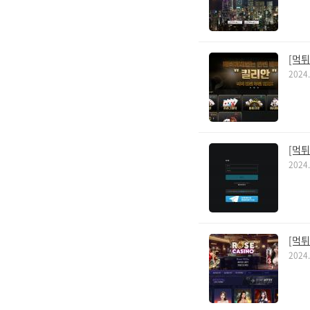
[먹튀
2024.
[먹튀
2024.
[먹튀
2024.