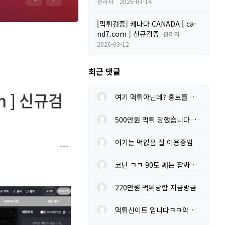
관리자
2026-03-14
[먹튀검증] 캐나다 CANADA [ ca-
nd7.com ] 신규검증
관리자
2026-03-12
최근 댓글
m ] 신규검
여기 먹튀아닌데? 홍보를 않하는데?
500만원 먹튀 당했습니다 노트
여기는 먹없음 잘 이용중임
코난 ㅋㅋ 90도 째는 잡싸이트 ㅋ
220만원 먹튀당함 지금방금
먹튀신이트 입니다ㅋㅋ악질 신규사이트