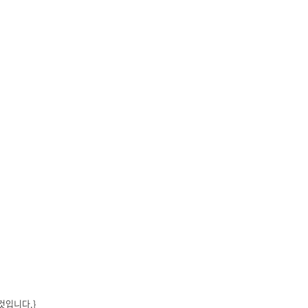
것입니다.}