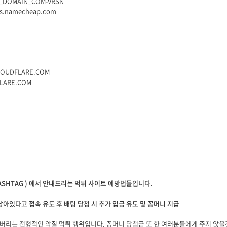
3_DOMAIN_COM-VRSN
.namecheap.com
LOUDFLARE.COM
LARE.COM
SHTAG ) 에서 안내드리는 먹튀 사이트 예방법들입니다.
아있다고 접속 유도 후 배팅 당첨 시 추가 입금 유도 및 꽁머니 지급
켜버리는 전형적인 악질 먹튀 행위입니다. 꽁머니 당첨금 또 한 여러분들에게 주지 않을