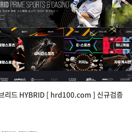
리드 HYBRID [ hrd100.com ] 신규검증