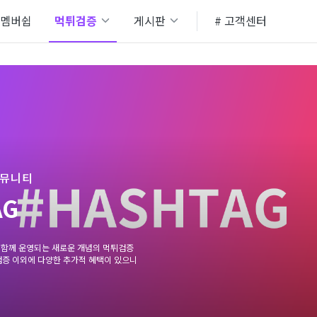
멤버쉽
먹튀검증
게시판
# 고객센터
커뮤니티
AG
과 함께 운영되는 새로운 개념의 먹튀검증
검증 이외에 다양한 추가적 혜택이 있으니