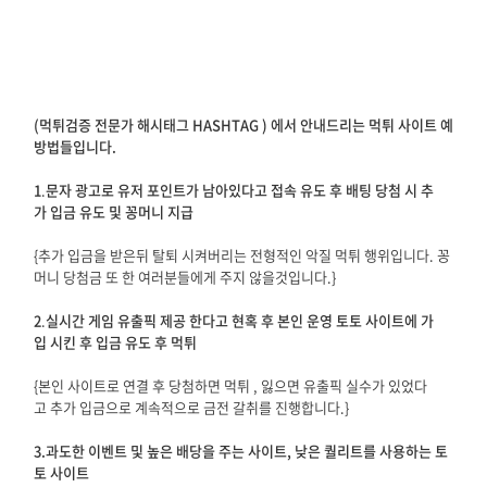
(먹튀검증 전문가 해시태그 HASHTAG ) 에서 안내드리는 먹튀 사이트 예
방법들입니다.
1
.
문자 광고로 유저 포인트가 남아있다고 접속 유도 후 배팅 당첨 시 추
가 입금 유도 및 꽁머니 지급
{추가 입금을 받은뒤 탈퇴 시켜버리는 전형적인 악질 먹튀 행위입니다. 꽁
머니 당첨금 또 한 여러분들에게 주지 않을것입니다.}
2
.
실시간 게임 유출픽 제공 한다고 현혹 후 본인 운영 토토 사이트에 가
입 시킨 후 입금 유도 후 먹튀
{본인 사이트로 연결 후 당첨하면 먹튀 , 잃으면 유출픽 실수가 있었다
고 추가 입금으로 계속적으로 금전 갈취를 진행합니다.}
3.과도한 이벤트 및 높은 배당을 주는 사이트, 낮은 퀄리트를 사용하는 토
토 사이트