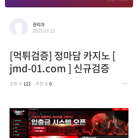
관리자
2025.03.12
[먹튀검증] 정마담 카지노 [
jmd-01.com ] 신규검증
조회 수
122
추천 수
0