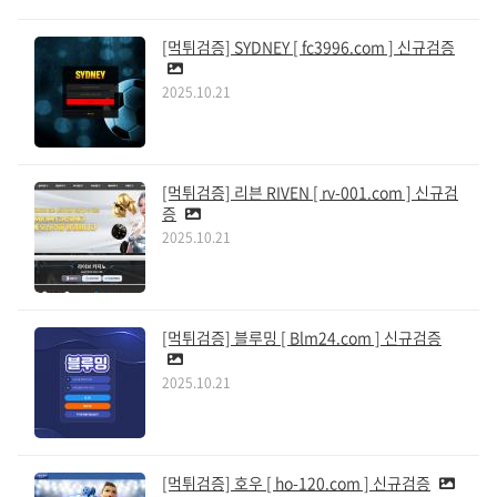
[먹튀검증] SYDNEY [ fc3996.com ] 신규검증
2025.10.21
[먹튀검증] 리븐 RIVEN [ rv-001.com ] 신규검
증
2025.10.21
[먹튀검증] 블루밍 [ Blm24.com ] 신규검증
2025.10.21
[먹튀검증] 호우 [ ho-120.com ] 신규검증