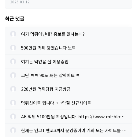
2026-03-12
최근 댓글
여기 먹튀아닌데? 홍보를 않하는데?
500만원 먹튀 당했습니다 노트
여기는 먹없음 잘 이용중임
코난 ㅋㅋ 90도 째는 잡싸이트 ㅋ
220만원 먹튀당함 지금방금
먹튀신이트 입니다ㅋㅋ악질 신규사이트
AK 먹튀 5100만원 확정입니다. https://www.mt-blood.com/post/ak%EB%...
현재는 엔코1 엔코3까지 운영중이며 거의 모든 사이트를 잠그고 운영...