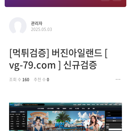
관리자
2025.05.03
[먹튀검증] 버진아일랜드 [
vg-79.com ] 신규검증
조회 수
160
추천 수
0