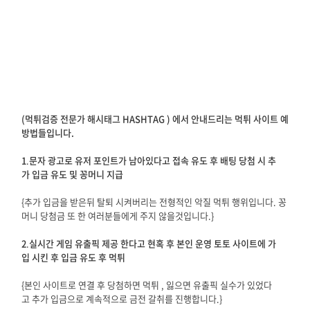
(먹튀검증 전문가 해시태그 HASHTAG ) 에서 안내드리는 먹튀 사이트 예
방법들입니다.
1
.
문자 광고로 유저 포인트가 남아있다고 접속 유도 후 배팅 당첨 시 추
가 입금 유도 및 꽁머니 지급
{추가 입금을 받은뒤 탈퇴 시켜버리는 전형적인 악질 먹튀 행위입니다. 꽁
머니 당첨금 또 한 여러분들에게 주지 않을것입니다.}
2
.
실시간 게임 유출픽 제공 한다고 현혹 후 본인 운영 토토 사이트에 가
입 시킨 후 입금 유도 후 먹튀
{본인 사이트로 연결 후 당첨하면 먹튀 , 잃으면 유출픽 실수가 있었다
고 추가 입금으로 계속적으로 금전 갈취를 진행합니다.}