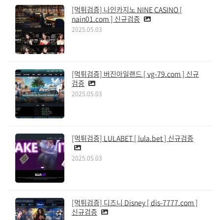
[먹튀검증] 나인카지노 NINE CASINO [
nain01.com ] 신규검증
2025.05.03
[먹튀검증] 버진아일랜드 [ vg-79.com ] 신규
검증
2025.05.03
[먹튀검증] LULABET [ lula.bet ] 신규검증
2025.05.03
[먹튀검증] 디즈니 Disney [ dis-7777.com ]
신규검증