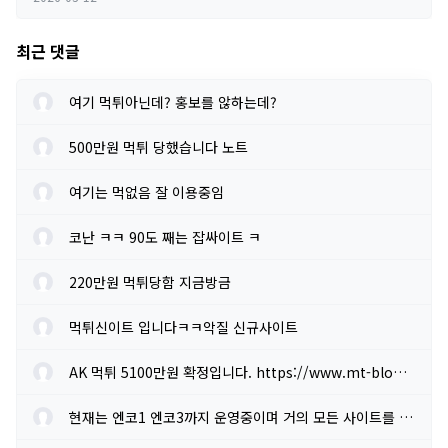
최근 댓글
여기 먹튀아닌데? 홍보를 않하는데?
500만원 먹튀 당했습니다 노트
여기는 먹없음 잘 이용중임
코난 ㅋㅋ 90도 째는 잡싸이트 ㅋ
220만원 먹튀당함 지금방금
먹튀신이트 입니다ㅋㅋ악질 신규사이트
AK 먹튀 5100만원 확정입니다. https://www.mt-blood.com/post/ak%EB%...
현재는 엔코1 엔코3까지 운영중이며 거의 모든 사이트를 잠그고 운영...