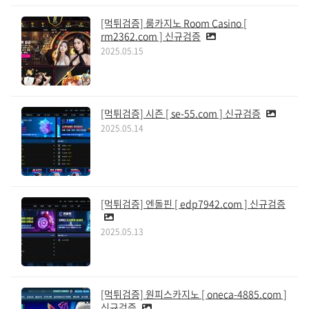
[먹튀검증] 룸카지노 Room Casino [
rm2362.com ] 신규검증
2025.05.15
[먹튀검증] 시즌 [ se-55.com ] 신규검증
2025.05.14
[먹튀검증] 엔돌핀 [ edp7942.com ] 신규검증
2025.05.13
[먹튀검증] 원피스카지노 [ oneca-4885.com ]
신규검증