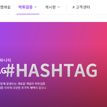
멤버쉽
먹튀검증
게시판
# 고객센터
커뮤니티
AG
과 함께 운영되는 새로운 개념의 먹튀검증
검증 이외에 다양한 추가적 혜택이 있으니