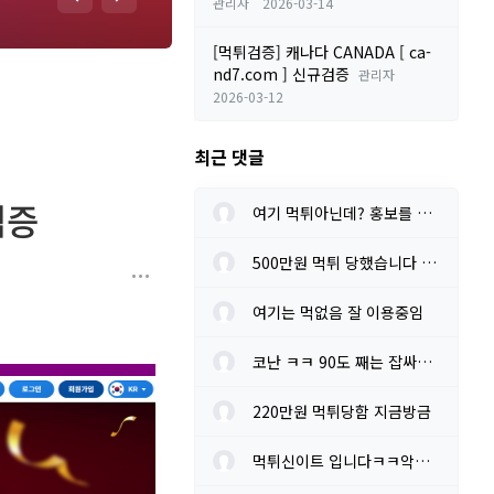
관리자
2026-03-14
[먹튀검증] 캐나다 CANADA [ ca-
nd7.com ] 신규검증
관리자
2026-03-12
최근 댓글
검증
여기 먹튀아닌데? 홍보를 않하는데?
500만원 먹튀 당했습니다 노트
여기는 먹없음 잘 이용중임
코난 ㅋㅋ 90도 째는 잡싸이트 ㅋ
220만원 먹튀당함 지금방금
먹튀신이트 입니다ㅋㅋ악질 신규사이트