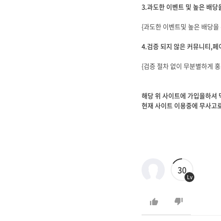
3.과도한 이벤트 및 높은 배당
{과도한 이벤트및 높은 배당을
4.검증 되지 않은 커뮤니티,
{검증 절차 없이 무분별하게 
해당 위 사이트에 가입을하셔
현재 사이트 이용중에 무사고
30
Lv