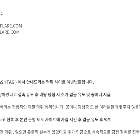
LC
FLARE.COM
LARE.COM
SHTAG ) 에서 안내드리는 먹튀 사이트 예방법들입니다.
아있다고 접속 유도 후 배팅 당첨 시 추가 입금 유도 및 꽁머니 지급
켜버리는 전형적인 악질 먹튀 행위입니다. 꽁머니 당첨금 또 한 여러분들에게 주지 않을
고 현혹 후 본인 운영 토토 사이트에 가입 시킨 후 입금 유도 후 먹튀
면 먹튀 , 잃으면 유출픽 실수가 있었다고 추가 입금으로 계속적으로 금전 갈취를 진행