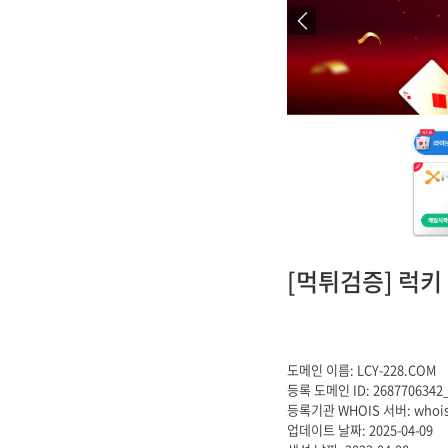
[먹튀검증] 럭키 l
도메인 이름: LCY-228.COM
등록 도메인 ID: 268770634
등록기관 WHOIS 서버: whois
업데이트 날짜: 2025-04-09