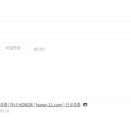
에디터
검증] 아너 HONOR [ honor-11.com ] 신규검증
05.18