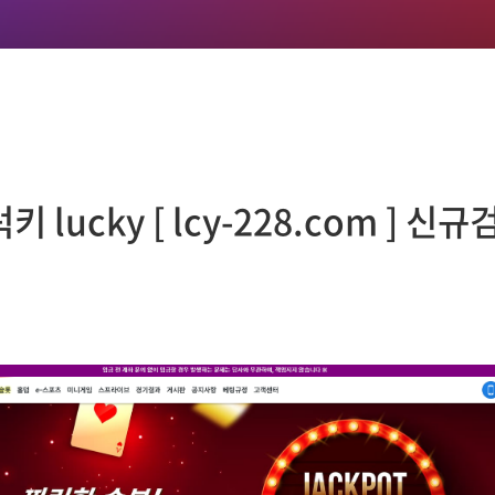
 lucky [ lcy-228.com ] 신규