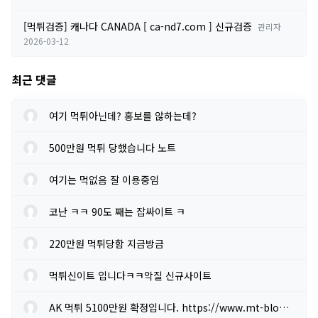
[먹튀검증] 캐나다 CANADA [ ca-nd7.com ] 신규검증
관리자
2026-03-12
최근 댓글
여기 먹튀아닌데? 홍보를 않하는데?
500만원 먹튀 당했습니다 노트
여기는 먹없음 잘 이용중임
코난 ㅋㅋ 90도 째는 잡싸이트 ㅋ
220만원 먹튀당함 지금방금
먹튀신이트 입니다ㅋㅋ악질 신규사이트
AK 먹튀 5100만원 확정입니다. https://www.mt-blood.com/post/ak%EB%...