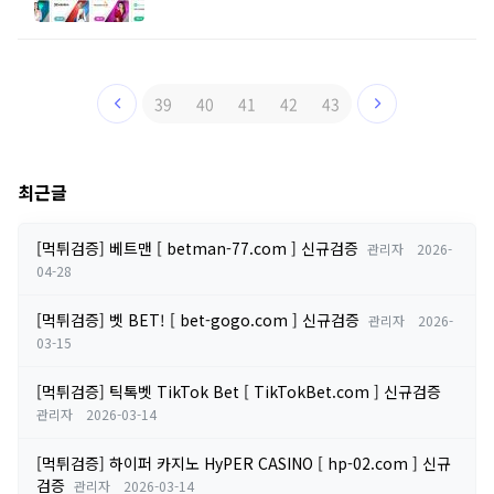
39
40
41
42
43
최근글
[먹튀검증] 베트맨 [ betman-77.com ] 신규검증
관리자
2026-
04-28
[먹튀검증] 벳 BET! [ bet-gogo.com ] 신규검증
관리자
2026-
03-15
[먹튀검증] 틱톡벳 TikTok Bet [ TikTokBet.com ] 신규검증
관리자
2026-03-14
[먹튀검증] 하이퍼 카지노 HyPER CASINO [ hp-02.com ] 신규
검증
관리자
2026-03-14