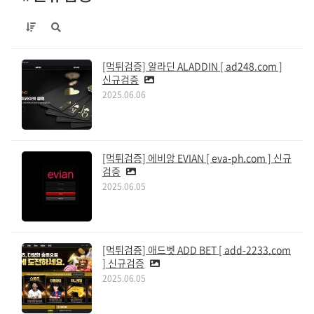
[먹튀검증] 알라딘 ALADDIN [ ad248.com ]
신규검증
2025.06.06
[먹튀검증] 에비앙 EVIAN [ eva-ph.com ] 신규
검증
2025.06.05
[먹튀검증] 애드벳 ADD BET [ add-2233.com
] 신규검증
2025.06.05