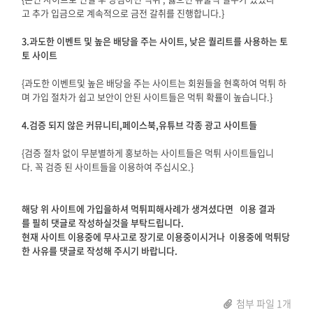
고 추가 입금으로 계속적으로 금전 갈취를 진행합니다.}
3.과도한 이벤트 및 높은 배당을 주는 사이트, 낮은 퀄리트를 사용하는 토
토 사이트
{과도한 이벤트및 높은 배당을 주는 사이트는 회원들을 현혹하여 먹튀 하
며 가입 절차가 쉽고 보안이 안된 사이트들은 먹튀 확률이 높습니다.}
4.검증 되지 않은 커뮤니티,페이스북,유튜브 각종 광고 사이트들
{검증 절차 없이 무분별하게 홍보하는 사이트들은 먹튀 사이트들입니
다. 꼭 검증 된 사이트들을 이용하여 주십시오.}
해당 위 사이트에 가입을하셔 먹튀피해사례가 생겨셨다면 이용 결과
를 필히 댓글로 작성하실것을 부탁드립니다.
현재 사이트 이용중에 무사고로 장기로 이용중이시거나 이용중에 먹튀당
한 사유를 댓글로 작성해 주시기 바랍니다.
첨부 파일 1개