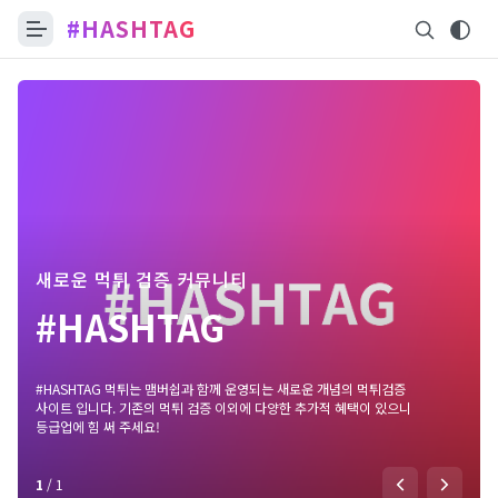
#HASHTAG
새로운 먹튀 검증 커뮤니티
#HASHTAG
#HASHTAG 먹튀는 맴버쉽과 함께 운영되는 새로운 개념의 먹튀검증
사이트 입니다. 기존의 먹튀 검증 이외에 다양한 추가적 혜택이 있으니
등급업에 힘 써 주세요!
1
/
1