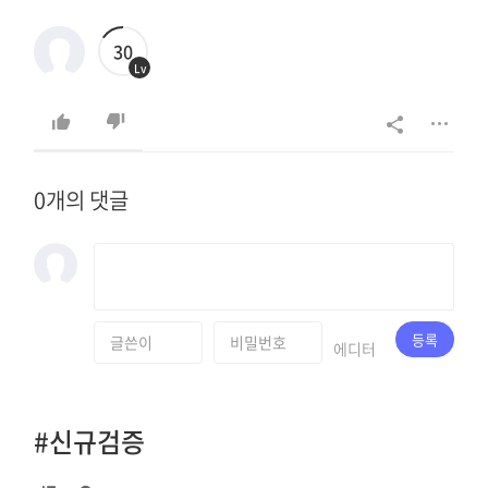
30
Lv
0개의 댓글
등록
에디터
#신규검증