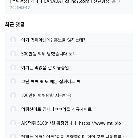
[먹튀검증] 캐나다 CANADA [ ca-nd7.com ] 신규검증
관리자
2026-03-12
최근 댓글
여기 먹튀아닌데? 홍보를 않하는데?
500만원 먹튀 당했습니다 노트
여기는 먹없음 잘 이용중임
코난 ㅋㅋ 90도 째는 잡싸이트 ㅋ
220만원 먹튀당함 지금방금
먹튀신이트 입니다ㅋㅋ악질 신규사이트
AK 먹튀 5100만원 확정입니다. https://www.mt-blood.com/post/ak%EB%...
현재는 엔코1 엔코3까지 운영중이며 거의 모든 사이트를 잠그고 운영...