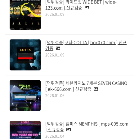
[먹튀검증] 와이드벳 WIDE BET [ wide-
123.com ] 신규검증
2026.01.09
[먹튀검증]코타 COTTA [ box070.com ] 신규
검증
2026.01.09
[먹튀검증] 세븐카지노 7세븐 SEVEN CASINO
[ ek-666.com ] 신규검증
2026.01.06
[먹튀검증] 멤피스 MEMPHIS [ mps-005.com
] 신규검증
2026.01.04