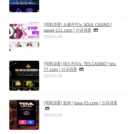
[먹튀검증] 소울카지노 SOUL CASINO [
ssowl-111.com ] 신규검증
2026.01.04
[먹튀검증] 테스카지노 TES CASINO [ tes-
77.com ] 신규검증
2026.01.04
[먹튀검증] 토바 [ tova-55.com ] 신규검증
2026.01.03