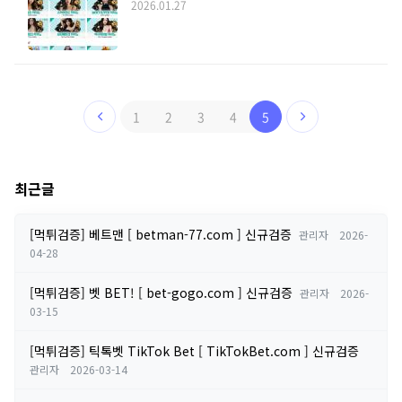
2026.01.27
1
2
3
4
5
최근글
[먹튀검증] 베트맨 [ betman-77.com ] 신규검증
관리자
2026-
04-28
[먹튀검증] 벳 BET! [ bet-gogo.com ] 신규검증
관리자
2026-
03-15
[먹튀검증] 틱톡벳 TikTok Bet [ TikTokBet.com ] 신규검증
관리자
2026-03-14