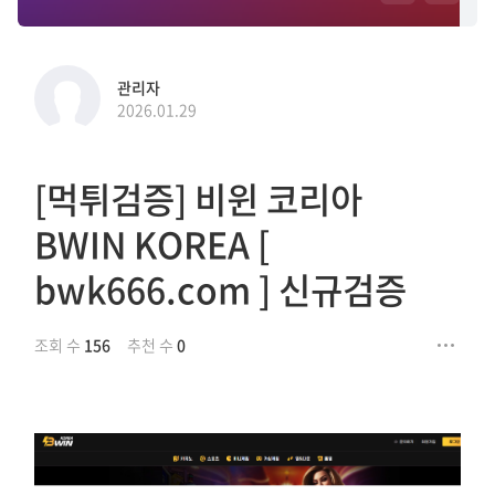
관리자
2026.01.29
[먹튀검증] 비윈 코리아
BWIN KOREA [
bwk666.com ] 신규검증
조회 수
156
추천 수
0