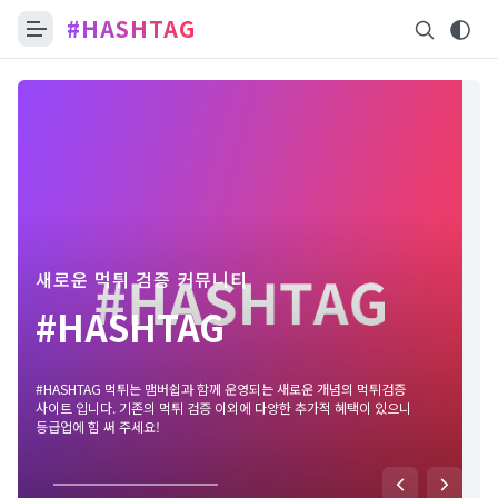
#HASHTAG
새로운 먹튀 검증 커뮤니티
#HASHTAG
#HASHTAG 먹튀는 맴버쉽과 함께 운영되는 새로운 개념의 먹튀검증
사이트 입니다. 기존의 먹튀 검증 이외에 다양한 추가적 혜택이 있으니
등급업에 힘 써 주세요!