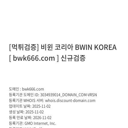
[먹튀검증] 비윈 코리아 BWIN KOREA
[ bwk666.com ] 신규검증
도메인 : bwk666.com
등록기관 도메인 ID: 3034939014_DOMAIN_COM-VRSN
등록기관 WHOIS 서버: whois.discount-domain.com
업데이트 날짜: 2025-11-02
생성 날짜: 2025-11-02
등록 만료 날짜: 2026-11-02
등록기관: GMO Internet, Inc.