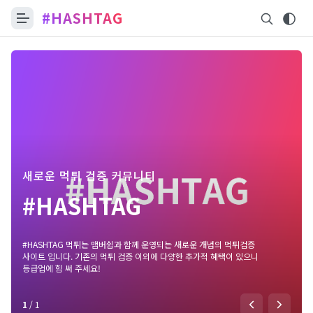
#HASHTAG
새로운 먹튀 검증 커뮤니티
#HASHTAG
#HASHTAG 먹튀는 맴버쉽과 함께 운영되는 새로운 개념의 먹튀검증
사이트 입니다. 기존의 먹튀 검증 이외에 다양한 추가적 혜택이 있으니
등급업에 힘 써 주세요!
1
/
1