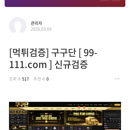
관리자
2026.03.09
[먹튀검증] 구구단 [ 99-
111.com ] 신규검증
조회 수
517
추천 수
0