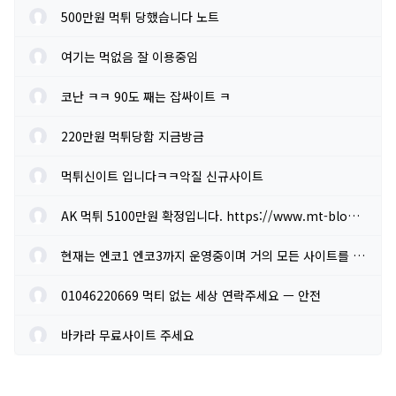
500만원 먹튀 당했습니다 노트
여기는 먹없음 잘 이용중임
코난 ㅋㅋ 90도 째는 잡싸이트 ㅋ
220만원 먹튀당함 지금방금
먹튀신이트 입니다ㅋㅋ악질 신규사이트
AK 먹튀 5100만원 확정입니다. https://www.mt-blood.com/post/ak%EB%...
현재는 엔코1 엔코3까지 운영중이며 거의 모든 사이트를 잠그고 운영...
01046220669 먹티 없는 세상 연락주세요 ㅡ 안전
바카라 무료사이트 주세요