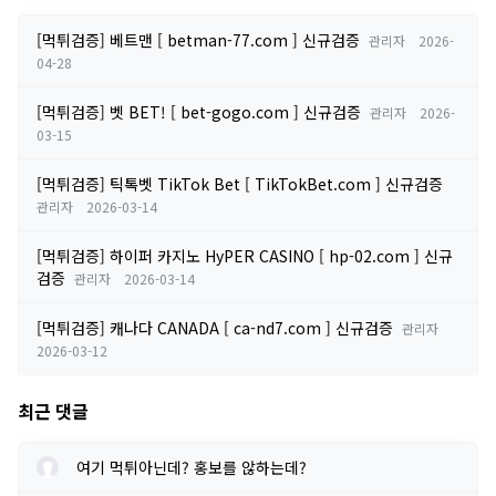
[먹튀검증] 베트맨 [ betman-77.com ] 신규검증
관리자
2026-
04-28
[먹튀검증] 벳 BET! [ bet-gogo.com ] 신규검증
관리자
2026-
03-15
[먹튀검증] 틱톡벳 TikTok Bet [ TikTokBet.com ] 신규검증
관리자
2026-03-14
[먹튀검증] 하이퍼 카지노 HyPER CASINO [ hp-02.com ] 신규
검증
관리자
2026-03-14
[먹튀검증] 캐나다 CANADA [ ca-nd7.com ] 신규검증
관리자
2026-03-12
최근 댓글
여기 먹튀아닌데? 홍보를 않하는데?