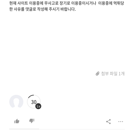
현재 사이트 이용중에 무사고로 장기로 이용중이시거나 이용중에 먹튀당
한 사유를 댓글로 작성해 주시기 바랍니다.
첨부 파일 1개
30
Lv