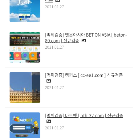
2021.01.27
[먹튀검증] 벳온아시아 BET ON ASIA [ beton-
80.com ] 신규검증
2021.01.27
[먹튀검증] 캠퍼스 [ cc-ee1.com ] 신규검증
2021.01.27
[먹튀검증] 바트벳 [ btb-32.com ] 신규검증
2021.01.27