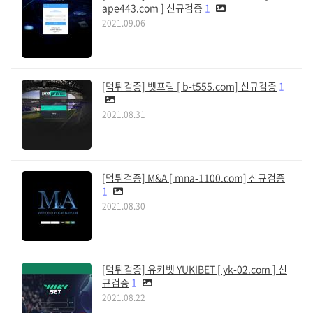
ape443.com ] 신규검증
1
2021.09.06
[먹튀검증] 벳프림 [ b-t555.com] 신규검증
1
2021.08.31
[먹튀검증] M&A [ mna-1100.com] 신규검증
1
2021.08.30
[먹튀검증] 유키벳 YUKIBET [ yk-02.com ] 신
규검증
1
2021.08.22