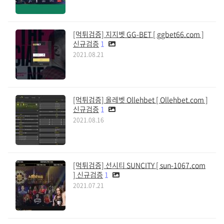
[먹튀검증] 지지벳 GG-BET [ ggbet66.com ]
신규검증
1
2021.08.21
[먹튀검증] 올레벳 Ollehbet [ Ollehbet.com ]
신규검증
1
2021.08.16
[먹튀검증] 선시티 SUNCITY [ sun-1067.com
] 신규검증
1
2021.07.21