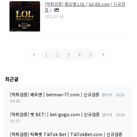
[먹튀검증] 엘오엘 LOL [ lol-88.com ] 신규검
증
1
2021.07.18
1
2
3
4
5
최근글
[먹튀검증] 베트맨 [ betman-77.com ] 신규검증
관리자
2026-
04-28
[먹튀검증] 벳 BET! [ bet-gogo.com ] 신규검증
관리자
2026-
03-15
[먹튀검증] 틱톡벳 TikTok Bet [ TikTokBet.com ] 신규검증