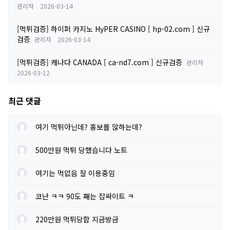
관리자
2026-03-14
[먹튀검증] 하이퍼 카지노 HyPER CASINO [ hp-02.com ] 신규
검증
관리자
2026-03-14
[먹튀검증] 캐나다 CANADA [ ca-nd7.com ] 신규검증
관리자
2026-03-12
최근 댓글
여기 먹튀아닌데? 홍보를 않하는데?
500만원 먹튀 당했습니다 노트
여기는 먹없음 잘 이용중임
코난 ㅋㅋ 90도 째는 잡싸이트 ㅋ
220만원 먹튀당함 지금방금