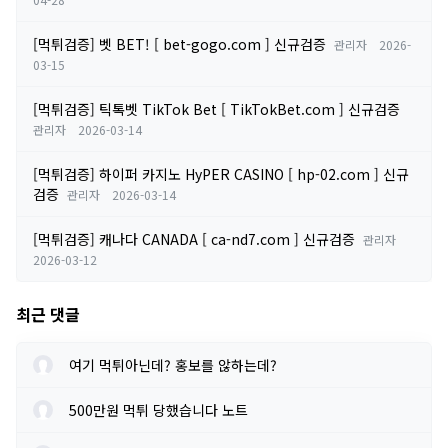
[먹튀검증] 벳 BET! [ bet-gogo.com ] 신규검증
관리자
2026-
03-15
[먹튀검증] 틱톡벳 TikTok Bet [ TikTokBet.com ] 신규검증
관리자
2026-03-14
[먹튀검증] 하이퍼 카지노 HyPER CASINO [ hp-02.com ] 신규
검증
관리자
2026-03-14
[먹튀검증] 캐나다 CANADA [ ca-nd7.com ] 신규검증
관리자
2026-03-12
최근 댓글
여기 먹튀아닌데? 홍보를 않하는데?
500만원 먹튀 당했습니다 노트