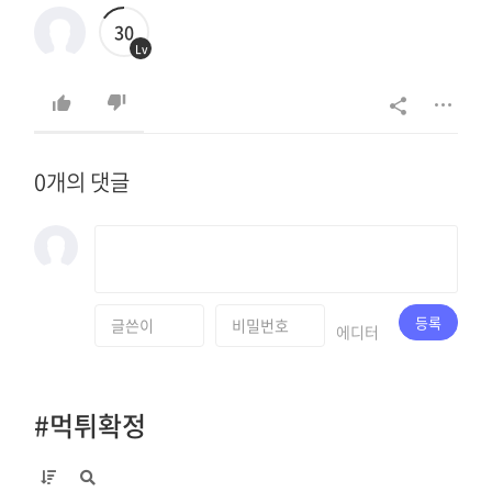
30
Lv
0개의 댓글
등록
에디터
#먹튀확정