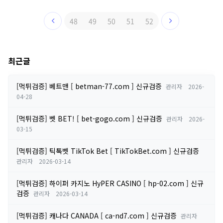
48
49
50
51
52
최근글
[먹튀검증] 베트맨 [ betman-77.com ] 신규검증
관리자
2026-
04-28
[먹튀검증] 벳 BET! [ bet-gogo.com ] 신규검증
관리자
2026-
03-15
[먹튀검증] 틱톡벳 TikTok Bet [ TikTokBet.com ] 신규검증
관리자
2026-03-14
[먹튀검증] 하이퍼 카지노 HyPER CASINO [ hp-02.com ] 신규
검증
관리자
2026-03-14
[먹튀검증] 캐나다 CANADA [ ca-nd7.com ] 신규검증
관리자