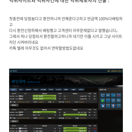
첫충전에 당첨됬다고 환전하니까 안해준다고하고 딴금액 100%다배팅하
고
다시 환전신청하해서 배팅했고 고객센터 아무문제없다고 말했습니다。
그래서 하나 당첨되서 환전할려고하니까 대기만 이틀 시키고 그냥 사이트
차단 시켜버리네요
카톡 텔레 아무것도 없어서 연락할방법도없네요