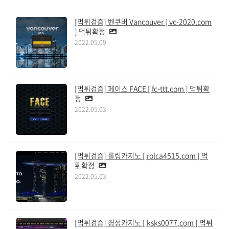
[먹튀검증] 벤쿠버 Vancouver [ vc-2020.com
] 먹튀확정
2022.05.09
[먹튀검증] 페이스 FACE [ fc-ttt.com ] 먹튀확
정
2022.05.03
[먹튀검증] 롤링카지노 [ rolca4515.com ] 먹
튀확정
2022.05.03
[먹튀검증] 경성카지노 [ ksks0077.com ] 먹튀