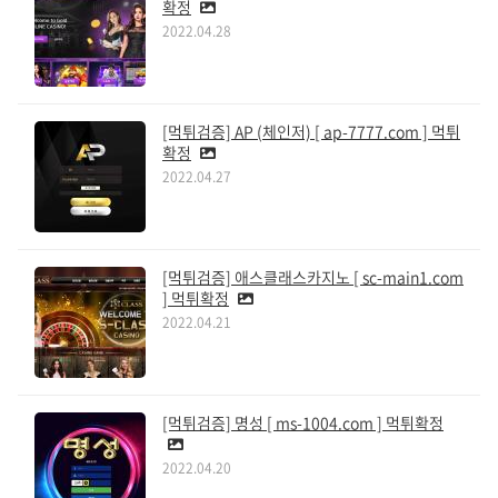
확정
2022.04.28
[먹튀검증] AP (체인저) [ ap-7777.com ] 먹튀
확정
2022.04.27
[먹튀검증] 애스클래스카지노 [ sc-main1.com
] 먹튀확정
2022.04.21
[먹튀검증] 명성 [ ms-1004.com ] 먹튀확정
2022.04.20