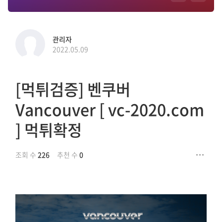
관리자
2022.05.09
[먹튀검증] 벤쿠버
Vancouver [ vc-2020.com
] 먹튀확정
조회 수
226
추천 수
0