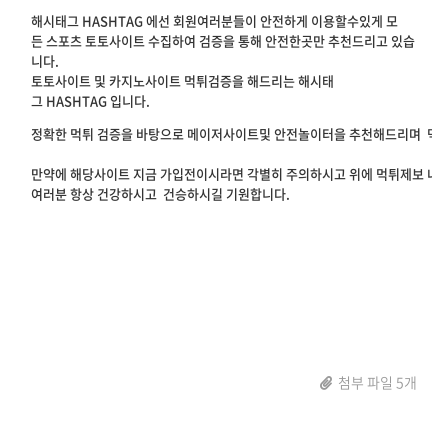
해시태그 HASHTAG 에선 회원여러분들이 안전하게 이용할수있게 모
든 스포츠 토토사이트 수집하여 검증을 통해 안전한곳만 추천드리고 있습
니다.
토토사이트 및 카지노사이트 먹튀검증을 해드리는
해시태
그 HASHTAG
입니다.
정확한 먹튀 검증을 바탕으로 메이저사이트및 안전놀이터을 추천해드리며  먹튀 
만약에 해당사이트 지금 가입전이시라면 각별히 주의하시고 위에 먹튀제보 내용
여러분 항상 건강하시고  건승하시길 기원합니다.
첨부 파일 5개