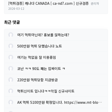
[먹튀검증] 캐나다 CANADA [ ca-nd7.com ] 신규검증
관리자
2026-03-12
최근 댓글
여기 먹튀아닌데? 홍보를 않하는데?
500만원 먹튀 당했습니다 노트
여기는 먹없음 잘 이용중임
코난 ㅋㅋ 90도 째는 잡싸이트 ㅋ
220만원 먹튀당함 지금방금
먹튀신이트 입니다ㅋㅋ악질 신규사이트
AK 먹튀 5100만원 확정입니다. https://www.mt-blood.com/post/ak%EB%...