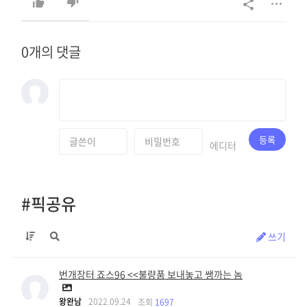
0개의 댓글
등록
에디터
#픽공유
쓰기
번개장터 죠스96 <<불량품 보내놓고 쌩까는 놈
왕완남
2022.09.24
조회
1697