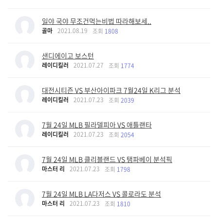
일야 국야 무조건먹는비법 따라해보세..
골마
2021.08.19
조회
1808
샌디에이고 보스턴
레이디킬러
2021.07.27
조회
1774
대전시티즌 VS 부산아이파크 7월24일 K리그 분석
레이디킬러
2021.07.23
조회
2039
7월 24일 MLB 필라델피아 VS 애틀랜타
레이디킬러
2021.07.23
조회
2054
7월 24일 MLB 클리블랜드 VS 탬파베이 분석픽
마스터 리
2021.07.23
조회
1798
7월 24일 MLB LA다저스 VS 콜로라도 분석
마스터 리
2021.07.23
조회
1810