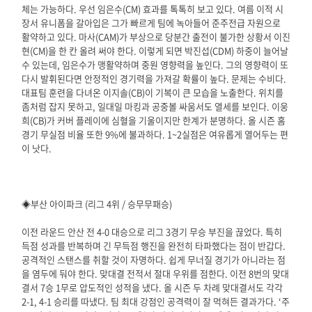
체는 가능하다. 우선 임은수(CM) 효과를 톡톡히 보고 있다. 여름 이적 시
장서 유니폼을 갈아입은 그가 빠르게 팀에 녹아들어 준주전급 자원으로
활약하고 있다. 마사(CAM)가 부상으로 당분간 출전이 불가한 상황서 이진
현(CM)을 한 칸 올려 써야 한다. 이렇게 되면 박진섭(CDM) 하중이 늘어날
수 있는데, 임은수가 맹활약하며 중원 영향력을 높인다. 그의 영향력이 또
다시 발휘된다면 안정적인 경기력을 가져갈 확률이 높다. 문제는 수비다.
대표팀 훈련을 다녀온 이지솔(CB)이 기복이 큰 모습을 노출한다. 위치를
좀처럼 잡지 못하고, 일대일 마킹과 공중볼 싸움서도 열세를 보인다. 이웅
희(CB)가 커버 플레이에 심혈을 기울이지만 한계가 분명하다. 올 시즌 홈
경기 무실점 비율 또한 9%에 불과하다. 1~2실점은 여유롭게 열어두는 편
이 낫다.
◈부산 아이파크 (리그 4위 / 승무무패승)
이전 라운드 안산 전 4-0 대승으로 리그 3경기 무승 부진을 끊었다. 특히
득점 성과를 반복하며 긴 무득점 행진을 완전히 타파했다는 점이 반갑다.
공격적인 스탠스를 취할 것이 자명하다. 쉽게 무너질 경기가 아니라는 점
을 염두에 둬야 한다. 맞대결 전적서 절대 우위를 점한다. 이전 8번의 맞대
결서 7승 1무로 압도적인 성적을 냈다. 올 시즌 두 차례 맞대결서도 각각
2-1, 4-1 승리를 따냈다. 팀 최대 강점인 공격력이 잘 먹혀든 결과가다. ‘주