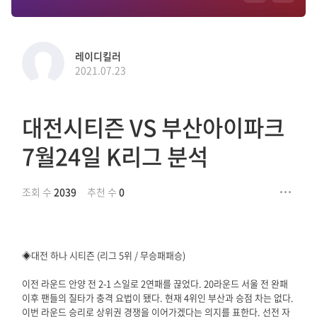
레이디킬러
2021.07.23
대전시티즌 VS 부산아이파크
7월24일 K리그 분석
조회 수
2039
추천 수
0
◈대전 하나 시티즌 (리그 5위 / 무승패패승)
이전 라운드 안양 전 2-1 스일로 2연패를 끊었다. 20라운드 서울 전 완패
이후 팬들의 질타가 충격 요법이 됐다. 현재 4위인 부산과 승점 차는 없다.
이번 라운드 승리로 상위권 경쟁을 이어가겠다는 의지를 표한다. 선전 자