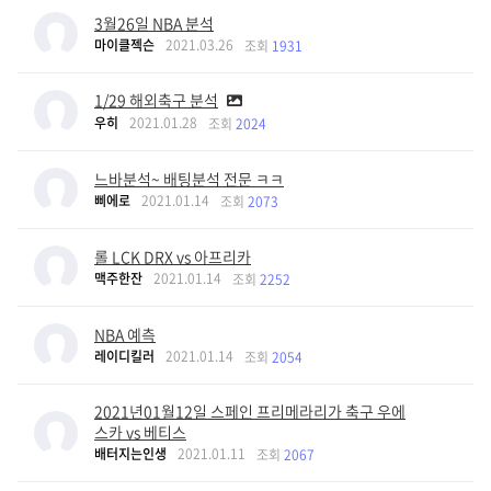
3월26일 NBA 분석
마이클젝슨
2021.03.26
조회
1931
1/29 해외축구 분석
우히
2021.01.28
조회
2024
느바분석~ 배팅분석 전문 ㅋㅋ
삐에로
2021.01.14
조회
2073
롤 LCK DRX vs 아프리카
맥주한잔
2021.01.14
조회
2252
NBA 예측
레이디킬러
2021.01.14
조회
2054
2021년01월12일 스페인 프리메라리가 축구 우에
스카 vs 베티스
배터지는인생
2021.01.11
조회
2067