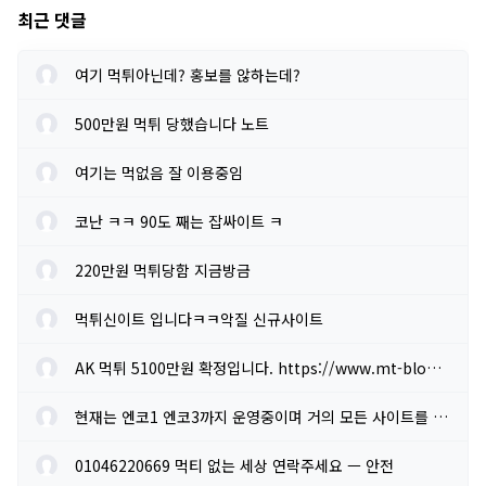
최근 댓글
여기 먹튀아닌데? 홍보를 않하는데?
500만원 먹튀 당했습니다 노트
여기는 먹없음 잘 이용중임
코난 ㅋㅋ 90도 째는 잡싸이트 ㅋ
220만원 먹튀당함 지금방금
먹튀신이트 입니다ㅋㅋ악질 신규사이트
AK 먹튀 5100만원 확정입니다. https://www.mt-blood.com/post/ak%EB%...
현재는 엔코1 엔코3까지 운영중이며 거의 모든 사이트를 잠그고 운영...
01046220669 먹티 없는 세상 연락주세요 ㅡ 안전