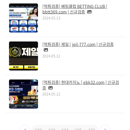
[먹튀검증] 베팅클럽 BETTING CLUB [
bbtt369.com ] 신규검증
2024.05.13
[먹튀검증] 제일 [ jeil-777.com ] 신규검증
2024.05.12
[먹튀검증] 현대카지노 [ ebk32.com ] 신규검
증
2024.05.12