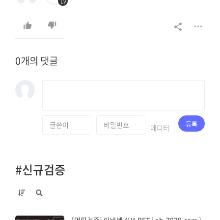
Lv
0개의 댓글
등록
에디터
#신규검증