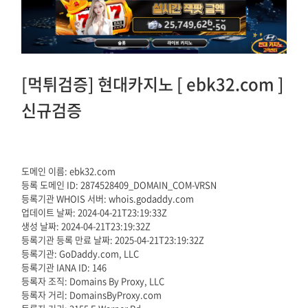
[먹튀검증] 현대카지노 [ ebk32.com ]
신규검증
도메인 이름: ebk32.com
등록 도메인 ID: 2874528409_DOMAIN_COM-VRSN
등록기관 WHOIS 서버: whois.godaddy.com
업데이트 날짜: 2024-04-21T23:19:33Z
생성 날짜: 2024-04-21T23:19:32Z
등록기관 등록 만료 날짜: 2025-04-21T23:19:32Z
등록기관: GoDaddy.com, LLC
등록기관 IANA ID: 146
등록자 조직: Domains By Proxy, LLC
등록자 거리: DomainsByProxy.com