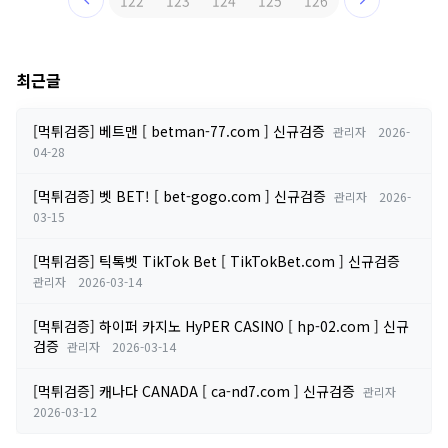
122
123
124
125
126
최근글
[먹튀검증] 베트맨 [ betman-77.com ] 신규검증
관리자
2026-
04-28
[먹튀검증] 벳 BET! [ bet-gogo.com ] 신규검증
관리자
2026-
03-15
[먹튀검증] 틱톡벳 TikTok Bet [ TikTokBet.com ] 신규검증
관리자
2026-03-14
[먹튀검증] 하이퍼 카지노 HyPER CASINO [ hp-02.com ] 신규
검증
관리자
2026-03-14
[먹튀검증] 캐나다 CANADA [ ca-nd7.com ] 신규검증
관리자
2026-03-12