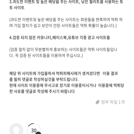
3.과도한 이벤트 및 높은 배당을 주는 사이트, 낮은 퀄리트를 사용하는 토
토 사이트
{과도한 이벤트및 높은 배당을 주는 사이트는 회원들을 현혹하여 먹튀 하
며 가입 절차가 쉽고 보안이 안된 사이트들은 먹튀 확률이 높습니다.}
4.검증 되지 않은 커뮤니티,페이스북,유튜브 각종 광고 사이트들
{검증 절차 없이 무분별하게 홍보하는 사이트들은 먹튀 사이트들입니
다. 꼭 검증 된 사이트들을 이용하여 주십시오.}
해당 위 사이트에 가입을하셔 먹튀피해사례가 생겨셨다면 이용 결과
를 필히 댓글로 작성하실것을 부탁드립니다.
현재 사이트 이용중에 무사고로 장기로 이용중이시거나 이용중에 먹튀당
한 사유를 댓글로 작성해 주시기 바랍니다
첨부 파일 1개
30