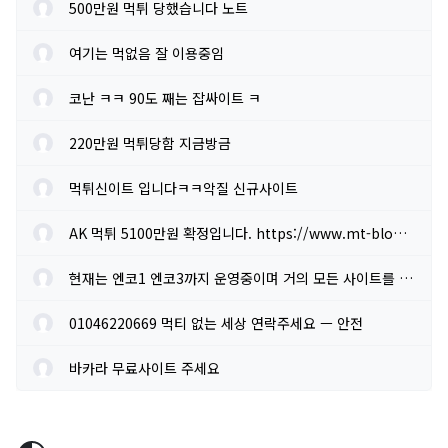
500만원 먹튀 당했습니다 노트
여기는 먹없음 잘 이용중임
코난 ㅋㅋ 90도 째는 잡싸이트 ㅋ
220만원 먹튀당함 지금방금
먹튀신이트 입니다ㅋㅋ악질 신규사이트
AK 먹튀 5100만원 확정입니다. https://www.mt-blood.com/post/ak%EB%...
현재는 엔코1 엔코3까지 운영중이며 거의 모든 사이트를 잠그고 운영...
01046220669 먹티 없는 세상 연락주세요 ㅡ 안전
바카라 무료사이트 주세요