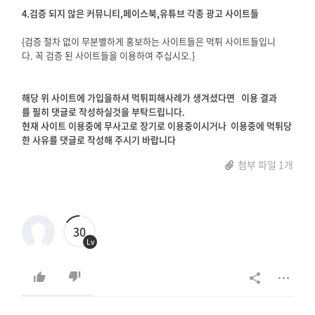
4.검증 되지 않은 커뮤니티,페이스북,유튜브 각종 광고 사이트들
{검증 절차 없이 무분별하게 홍보하는 사이트들은 먹튀 사이트들입니
다. 꼭 검증 된 사이트들을 이용하여 주십시오.}
해당 위 사이트에 가입을하셔 먹튀피해사례가 생겨셨다면 이용 결과
를 필히 댓글로 작성하실것을 부탁드립니다.
현재 사이트 이용중에 무사고로 장기로 이용중이시거나 이용중에 먹튀당
한 사유를 댓글로 작성해 주시기 바랍니다
첨부 파일 1개
30
Lv