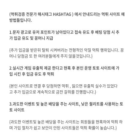
(먹튀검증 전문가 해시태그 HASHTAG ) 에서 안내드리는 먹튀 사이트 예
방법들입니다.
1
.
문자 광고로 유저 포인트가 남아있다고 접속 유도 후 배팅 당첨 시 추
가 입금 유도 및 꽁머니 지급
{추가 입금을 받은뒤 탈퇴 시켜버리는 전형적인 악질 먹튀 행위입니다. 꽁
머니 당첨금 또 한 여러분들에게 주지 않을것입니다.}
2
.
실시간 게임 유출픽 제공 한다고 현혹 후 본인 운영 토토 사이트에 가
입 시킨 후 입금 유도 후 먹튀
{본인 사이트로 연결 후 당첨하면 먹튀 , 잃으면 유출픽 실수가 있었다
고 추가 입금으로 계속적으로 금전 갈취를 진행합니다.}
3.과도한 이벤트 및 높은 배당을 주는 사이트, 낮은 퀄리트를 사용하는 토
토 사이트
{과도한 이벤트및 높은 배당을 주는 사이트는 회원들을 현혹하여 먹튀 하
며 가입 절차가 쉽고 보안이 안된 사이트들은 먹튀 확률이 높습니다.}