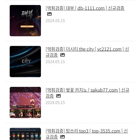
[먹튀검증] 대부 [ db-1111.com ] 신규검증
2024.05.15
[먹튀검증] 더시티 the city [ vc2121.com ] 신
규검증
2024.05.15
[먹튀검증] 벚꽃 카지노 [ sakub77.com ] 신규
검증
2024.05.15
[먹튀검증] 탑쓰리 top3 [ top-3535.com ] 신
규검증