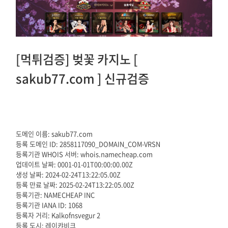
[먹튀검증] 벚꽃 카지노 [
sakub77.com ] 신규검증
도메인 이름: sakub77.com
등록 도메인 ID: 2858117090_DOMAIN_COM-VRSN
등록기관 WHOIS 서버: whois.namecheap.com
업데이트 날짜: 0001-01-01T00:00:00.00Z
생성 날짜: 2024-02-24T13:22:05.00Z
등록 만료 날짜: 2025-02-24T13:22:05.00Z
등록기관: NAMECHEAP INC
등록기관 IANA ID: 1068
등록자 거리: Kalkofnsvegur 2
등록 도시: 레이캬비크