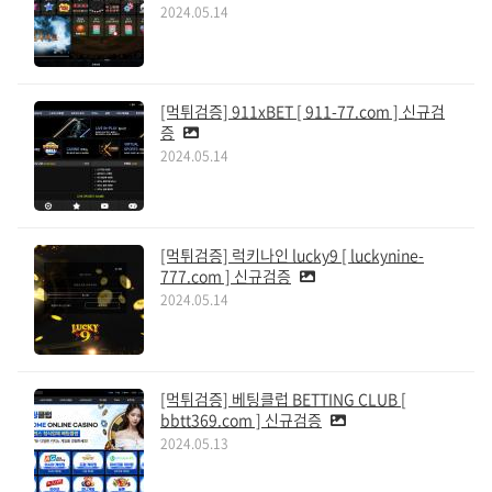
2024.05.14
[먹튀검증] 911xBET [ 911-77.com ] 신규검
증
2024.05.14
[먹튀검증] 럭키나인 lucky9 [ luckynine-
777.com ] 신규검증
2024.05.14
[먹튀검증] 베팅클럽 BETTING CLUB [
bbtt369.com ] 신규검증
2024.05.13