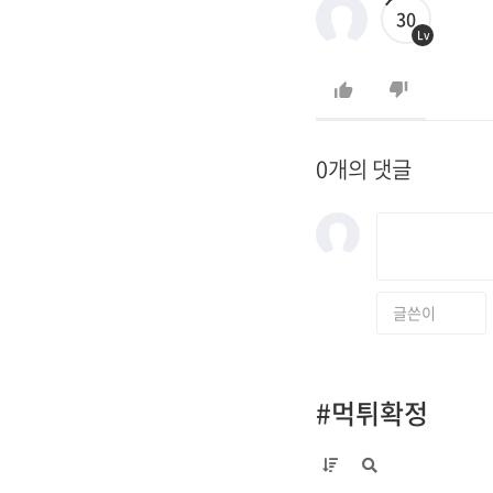
30
Lv
0개의 댓글
#먹튀확정