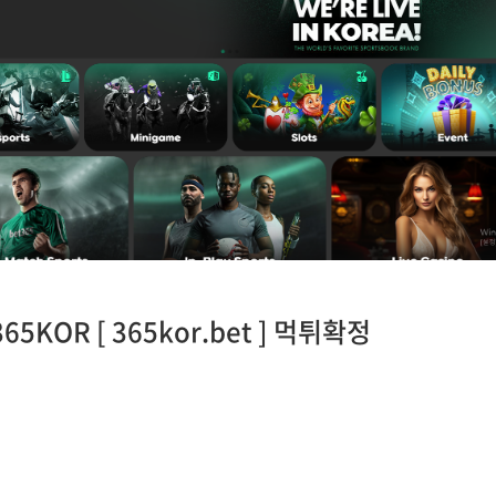
65KOR [ 365kor.bet ] 먹튀확정