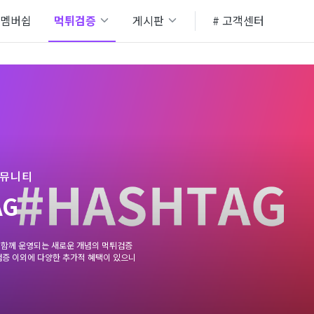
멤버쉽
먹튀검증
게시판
# 고객센터
커뮤니티
AG
과 함께 운영되는 새로운 개념의 먹튀검증
검증 이외에 다양한 추가적 혜택이 있으니