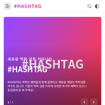
#HASHTAG
새로운 먹튀 검증 커뮤니티
#HASHTAG
#HASHTAG 먹튀는 맴버쉽과 함께 운영되는 새로운 개념의 먹튀검증
사이트 입니다. 기존의 먹튀 검증 이외에 다양한 추가적 혜택이 있으니
등급업에 힘 써 주세요!
1
/
1