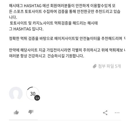
해시태그 HASHTAG 에선 회원여러분들이 안전하게 이용할수있게 모
든 스포츠 토토사이트 수집하여 검증을 통해 안전한곳만 추천드리고 있습
니다.
토토사이트 및 카지노사이트 먹튀검증을 해드리는
해시태
그 HASHTAG
입니다.
정확한 먹튀 검증을 바탕으로 메이저사이트및 안전놀이터을 추천해드리며  먹튀 
만약에 해당사이트 지금 가입전이시라면 각별히 주의하시고 위에 먹튀제보 내용
여러분 항상 건강하시고  건승하시길 기원합니다.
첨부 파일 5개
30
Lv