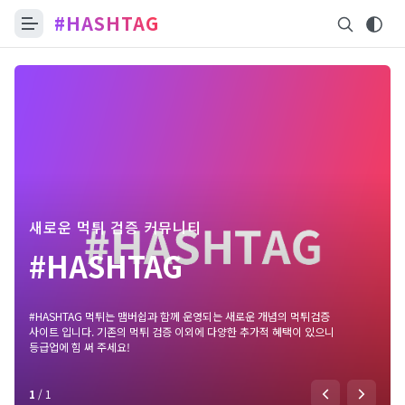
#HASHTAG
새로운 먹튀 검증 커뮤니티
#HASHTAG
#HASHTAG 먹튀는 맴버쉽과 함께 운영되는 새로운 개념의 먹튀검증
사이트 입니다. 기존의 먹튀 검증 이외에 다양한 추가적 혜택이 있으니
등급업에 힘 써 주세요!
1
/
1