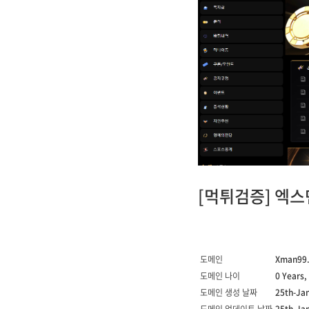
[먹튀검증] 엑스맨
도메인
Xman99
도메인 나이
0 Years,
도메인 생성 날짜
25th-Ja
도메인 업데이트 날짜
25th-Ja