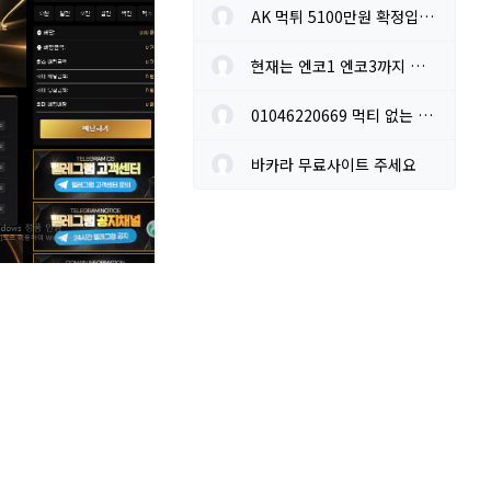
AK 먹튀 5100만원 확정입니다. https://www.mt-blood.com/post/ak%EB%...
현재는 엔코1 엔코3까지 운영중이며 거의 모든 사이트를 잠그고 운영...
01046220669 먹티 없는 세상 연락주세요 ㅡ 안전
바카라 무료사이트 주세요