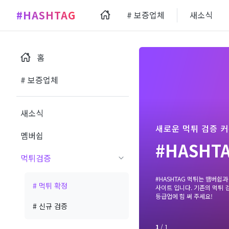
#HASHTAG
# 보증업체
새소식
홈
# 보증업체
새소식
새로운 먹튀 검증 
멤버쉽
#HASHT
먹튀검증
#HASHTAG 먹튀는 맴버쉽
# 먹튀 확정
사이트 입니다. 기존의 먹튀 
등급업에 힘 써 주세요!
# 신규 검증
1
/
1