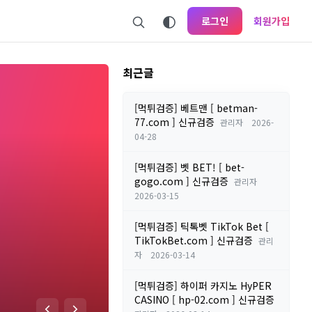
로그인
회원가입
최근글
[먹튀검증] 베트맨 [ betman-
77.com ] 신규검증
관리자
2026-
04-28
[먹튀검증] 벳 BET! [ bet-
gogo.com ] 신규검증
관리자
2026-03-15
[먹튀검증] 틱톡벳 TikTok Bet [
TikTokBet.com ] 신규검증
관리
자
2026-03-14
[먹튀검증] 하이퍼 카지노 HyPER
CASINO [ hp-02.com ] 신규검증