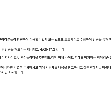
회원여러분들이 안전하게 이용할수있게 모든 스포츠 토토사이트 수집하여 검증을 통해
 먹튀검증을 해드리는
해시태그 HASHTAG
입니다.
메이저사이트및 안전놀이터을 추천해드리며  먹튀 사이트 피해를 방지하는 먹튀검증 전
전이시라면 각별히 주의하시고 위에 먹튀제보 내용을 참고하시고 잘판단하시길 바랍니다
하시길 기원합니다.